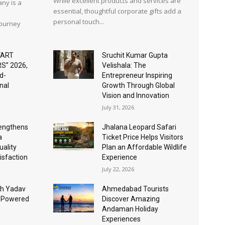
While excellent products and services are
ny is a
essential, thoughtful corporate gifts add a
personal touch...
journey
“ART
Sruchit Kumar Gupta
S” 2026,
Velishala: The
d-
Entrepreneur Inspiring
nal
Growth Through Global
Vision and Innovation
July 31, 2026
rengthens
Jhalana Leopard Safari
a
Ticket Price Helps Visitors
ality
Plan an Affordable Wildlife
isfaction
Experience
July 22, 2026
sh Yadav
Ahmedabad Tourists
I-Powered
Discover Amazing
Andaman Holiday
Experiences