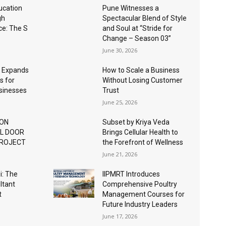
ucation
Pune Witnesses a
gh
Spectacular Blend of Style
nce: The S
and Soul at “Stride for
Change – Season 03”
June 30, 2026
 Expands
How to Scale a Business
s for
Without Losing Customer
usinesses
Trust
June 25, 2026
ION
Subset by Kriya Veda
AL DOOR
Brings Cellular Health to
PROJECT
the Forefront of Wellness
June 21, 2026
: The
IIPMRT Introduces
ltant
Comprehensive Poultry
t
Management Courses for
Future Industry Leaders
June 17, 2026