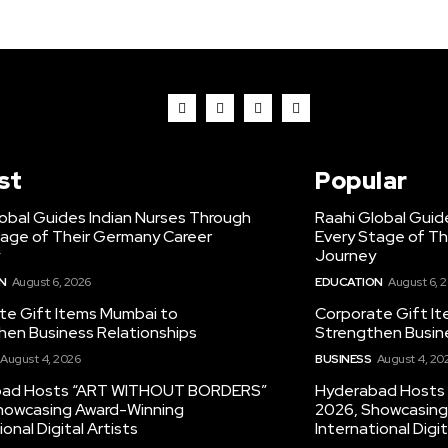
st
Popular
obal Guides Indian Nurses Through
Raahi Global Guid
tage of Their Germany Career
Every Stage of Th
Journey
N
August 6, 2026
EDUCATION
August 6, 
te Gift Items Mumbai to
Corporate Gift I
hen Business Relationships
Strengthen Busin
August 4, 2026
BUSINESS
August 4, 20
bad Hosts “ART WITHOUT BORDERS”
Hyderabad Host
howcasing Award-Winning
2026, Showcasing
ional Digital Artists
International Digit