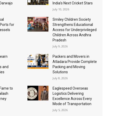
 Darwajo
India’s Next Cricket Stars
July 10, 2026
sal
Smiley Children Society
 Ports for
Strengthens Educational
essels
Access for Underprivileged
Children Across Andhra
Pradesh
July 9, 2026
Learn
Packers and Movers in
Atladara Provide Complete
s and
Packing and Moving
ies
Solutions
July 8, 2026
Fame to
Eaglespeed Overseas
ailash
Logistics Delivering
urney
Excellence Across Every
Mode of Transportation
July 5, 2026