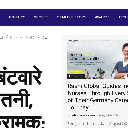
D
POLITICS
SPORTS
STARTUP STORY
AWARDS
TEC
द्धव सेना आक्रामक; शरद पवार...
ंटवारे
Education
Raahi Global Guides In
तनी,
Nurses Through Every 
of Their Germany Care
Journey
्रामक;
eindianews.com
-
August 6, 2026
Bengaluru, Karnataka | August 202