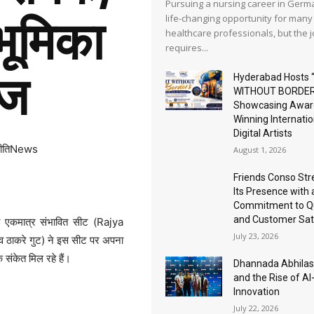
Pursuing a nursing career in Germa
life-changing opportunity for many
भूमिका
healthcare professionals, but the 
requires...
ेज
Hyderabad Hosts 
WITHOUT BORDER
Showcasing Awar
Winning Internatio
Digital Artists
नीतिNews
August 1, 2026
Friends Conso St
Its Presence with 
Commitment to Qu
and Customer Sat
ी एकमात्र संभावित सीट (Rajya
July 23, 2026
व ठाकरे गुट) ने इस सीट पर अपना
संकेत मिल रहे हैं।
Dhannada Abhila
and the Rise of A
Innovation
July 22, 2026