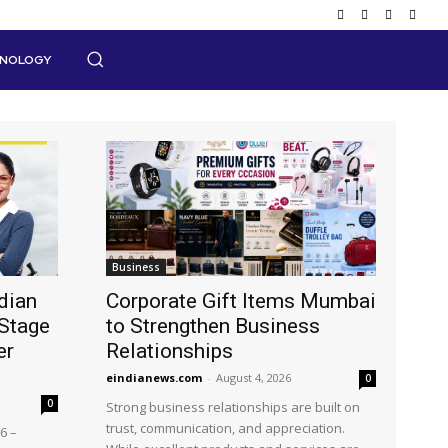
HNOLOGY
Business
dian
Corporate Gift Items Mumbai
Stage
to Strengthen Business
er
Relationships
eindianews.com
-
August 4, 2026
0
0
Strong business relationships are built on
trust, communication, and appreciation.
6 –