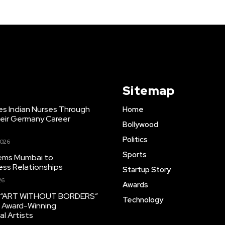
Sitemap
es Indian Nurses Through
Home
eir Germany Career
Bollywood
Politics
2026
Sports
tems Mumbai to
ess Relationships
Startup Story
26
Awards
s “ART WITHOUT BORDERS”
Technology
 Award-Winning
al Artists