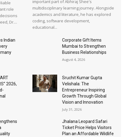
important part of Abhiraj Shee's
liable
multidisciplinary learning journey. Alongside
ant role
academics and literature, he has explored
 decisions
coding, software development,
ed, Dr....
educational...
s Indian
Corporate Gift Items
very
Mumbai to Strengthen
ermany
Business Relationships
August 4, 2026
“ART
Sruchit Kumar Gupta
S” 2026,
Velishala: The
d-
Entrepreneur Inspiring
nal
Growth Through Global
Vision and Innovation
July 31, 2026
rengthens
Jhalana Leopard Safari
a
Ticket Price Helps Visitors
ality
Plan an Affordable Wildlife