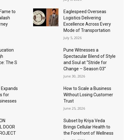
Fame to
Eaglespeed Overseas
ailash
Logistics Delivering
urney
Excellence Across Every
Mode of Transportation
July 5, 2026
ucation
Pune Witnesses a
gh
Spectacular Blend of Style
nce: The S
and Soul at “Stride for
Change – Season 03”
June 30, 2026
 Expands
How to Scale a Business
s for
Without Losing Customer
usinesses
Trust
June 25, 2026
ION
Subset by Kriya Veda
AL DOOR
Brings Cellular Health to
PROJECT
the Forefront of Wellness