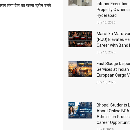
Interior Execution 
 तैयार होगा देश का पहला ड्रोन रनवे
Property Owners i
Hyderabad
July 13, 2026
Marutika Marutva
(RUU) Elevates He
Career with Band
July 11, 2026
Fast Sludge Dispo
Services at Indian
European Cargo V
July 10, 2026
Bhopal Students 
About Online BCA
Admission Proces
Career Opportunit
July 8, 2026