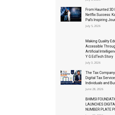
From Haunted 3D 
Netflix Success: K
Pal’s Inspiring Jo
July 5, 2026
Making Quality Ed
Accessible Throu
Artificial Intellige
Y G EdTech Story
July 3, 2026
The Tax Company
Digital Tax Service
Individuals and B
June 28, 2026
BHIMSI FOUNDAT
LAUNCHES DIGIT
NUMBER PLATE 