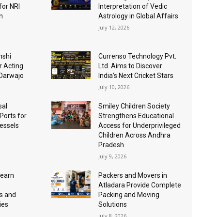
for NRI
Interpretation of Vedic
n
Astrology in Global Affairs
July 12, 2026
nshi
Currenso Technology Pvt.
r Acting
Ltd. Aims to Discover
 Darwajo
India’s Next Cricket Stars
July 10, 2026
sal
Smiley Children Society
 Ports for
Strengthens Educational
essels
Access for Underprivileged
Children Across Andhra
Pradesh
July 9, 2026
Learn
Packers and Movers in
Atladara Provide Complete
s and
Packing and Moving
ies
Solutions
July 8, 2026