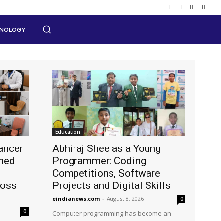
HNOLOGY
Education
ancer
Abhiraj Shee as a Young
shed
Programmer: Coding
Competitions, Software
ross
Projects and Digital Skills
eindianews.com
-
August 8, 2026
0
0
Computer programming has become an