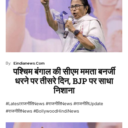
By:
Eindianews.com
पश्चिम बंगाल की सीएम ममता बनर्जी
धरने पर तीसरे दिन, BJP पर साधा
निशाना
#LatestराजनीतिNews #राजनीतिNews #राजनीतिUpdate
#राजनीतिNews #BollywoodHindiNews