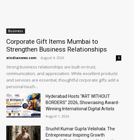
Business
Corporate Gift Items Mumbai to
Strengthen Business Relationships
eindianews.com
-
August 4, 2026
0
Strong business relationships are built on trust,
communication, and appreciation. While excellent products
and services are essential, thoughtful corporate gifts add a
personal touch...
Hyderabad Hosts “ART WITHOUT
BORDERS” 2026, Showcasing Award-
Winning International Digital Artists
August 1, 2026
Sruchit Kumar Gupta Velishala: The
Entrepreneur Inspiring Growth