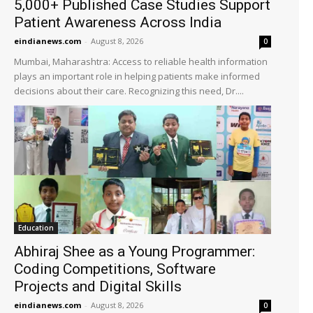
5,000+ Published Case Studies Support
Patient Awareness Across India
eindianews.com
-
August 8, 2026
0
Mumbai, Maharashtra: Access to reliable health information
plays an important role in helping patients make informed
decisions about their care. Recognizing this need, Dr....
Education
Abhiraj Shee as a Young Programmer:
Coding Competitions, Software
Projects and Digital Skills
eindianews.com
-
August 8, 2026
0