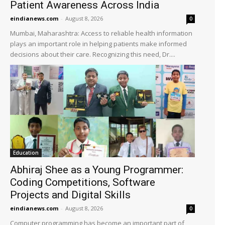
Patient Awareness Across India
eindianews.com
-
August 8, 2026
0
Mumbai, Maharashtra: Access to reliable health information
plays an important role in helping patients make informed
decisions about their care. Recognizing this need, Dr....
Education
Abhiraj Shee as a Young Programmer:
Coding Competitions, Software
Projects and Digital Skills
eindianews.com
-
August 8, 2026
0
Computer programming has become an important part of