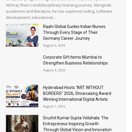
Abhiraj Shee's multidisciplinary learning journey. Alongside
academics and literature, he has explored coding, software
development, educational...
Raahi Global Guides Indian Nurses
Through Every Stage of Their
Germany Career Journey
August 6, 2026
Corporate Gift Items Mumbai to
Strengthen Business Relationships
August 4, 2026
Hyderabad Hosts “ART WITHOUT
BORDERS” 2026, Showcasing Award-
Winning International Digital Artists
August 1, 2026
Sruchit Kumar Gupta Velishala: The
Entrepreneur Inspiring Growth
Through Global Vision and Innovation