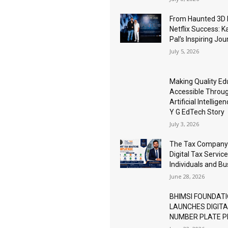
From Haunted 3D 
Netflix Success: K
Pal’s Inspiring Jo
July 5, 2026
Making Quality Ed
Accessible Throu
Artificial Intellige
Y G EdTech Story
July 3, 2026
The Tax Company
Digital Tax Service
Individuals and B
June 28, 2026
BHIMSI FOUNDAT
LAUNCHES DIGIT
NUMBER PLATE 