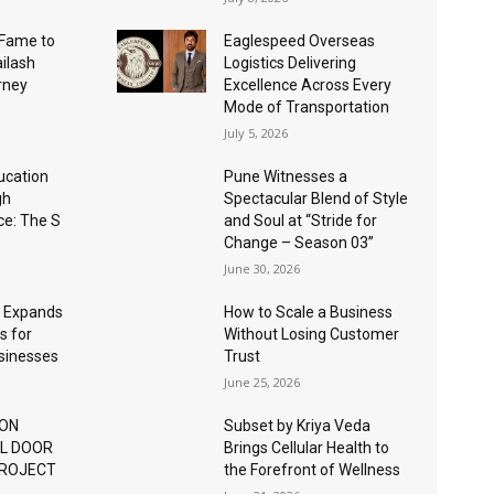
Fame to
Eaglespeed Overseas
ailash
Logistics Delivering
urney
Excellence Across Every
Mode of Transportation
July 5, 2026
ucation
Pune Witnesses a
gh
Spectacular Blend of Style
nce: The S
and Soul at “Stride for
Change – Season 03”
June 30, 2026
 Expands
How to Scale a Business
s for
Without Losing Customer
usinesses
Trust
June 25, 2026
ION
Subset by Kriya Veda
AL DOOR
Brings Cellular Health to
PROJECT
the Forefront of Wellness