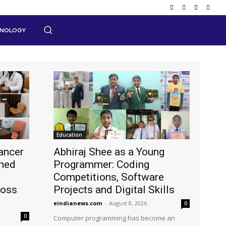
HNOLOGY
Education
ancer
Abhiraj Shee as a Young
shed
Programmer: Coding
Competitions, Software
ross
Projects and Digital Skills
eindianews.com
-
August 8, 2026
0
0
Computer programming has become an