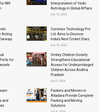
for NRI
Interpretation of Vedic
n
Astrology in Global Affairs
July 12, 2026
nshi
Currenso Technology Pvt.
r Acting
Ltd. Aims to Discover
 Darwajo
India’s Next Cricket Stars
July 10, 2026
sal
Smiley Children Society
 Ports for
Strengthens Educational
essels
Access for Underprivileged
Children Across Andhra
Pradesh
July 9, 2026
Learn
Packers and Movers in
Atladara Provide Complete
s and
Packing and Moving
ies
Solutions
July 8, 2026