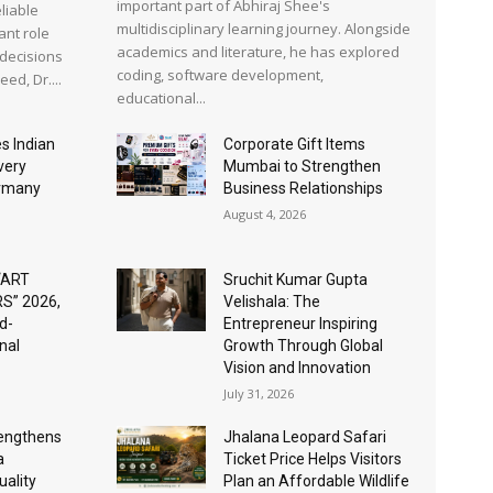
important part of Abhiraj Shee's
liable
multidisciplinary learning journey. Alongside
ant role
academics and literature, he has explored
 decisions
coding, software development,
ed, Dr....
educational...
s Indian
Corporate Gift Items
very
Mumbai to Strengthen
ermany
Business Relationships
August 4, 2026
“ART
Sruchit Kumar Gupta
S” 2026,
Velishala: The
d-
Entrepreneur Inspiring
nal
Growth Through Global
Vision and Innovation
July 31, 2026
rengthens
Jhalana Leopard Safari
a
Ticket Price Helps Visitors
ality
Plan an Affordable Wildlife