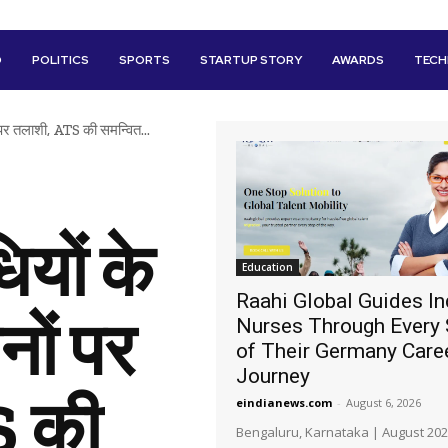
D
POLITICS
SPORTS
STARTUP STORY
AWARDS
TEC
 पर तलाशी, ATS की समन्वित...
यों के
Education
Raahi Global Guides In
नों पर
Nurses Through Every 
of Their Germany Care
Journey
S की
eindianews.com
-
August 6, 2026
Bengaluru, Karnataka | August 202