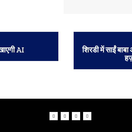
िखाएगी AI
शिरडी में साईं बाब
हज