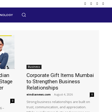
HNOLOGY
Business
dian
Corporate Gift Items Mumbai
Stage
to Strengthen Business
er
Relationships
eindianews.com
-
August 4, 2026
0
0
Strong business relationships are built on
trust, communication, and appreciation.
6 –