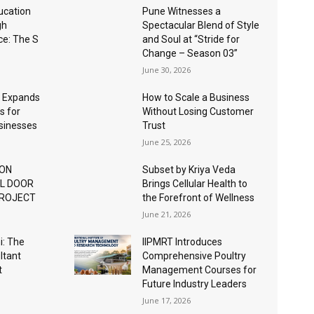
ucation
Pune Witnesses a
gh
Spectacular Blend of Style
nce: The S
and Soul at “Stride for
Change – Season 03”
June 30, 2026
 Expands
How to Scale a Business
s for
Without Losing Customer
usinesses
Trust
June 25, 2026
ION
Subset by Kriya Veda
AL DOOR
Brings Cellular Health to
PROJECT
the Forefront of Wellness
June 21, 2026
: The
IIPMRT Introduces
ltant
Comprehensive Poultry
t
Management Courses for
Future Industry Leaders
June 17, 2026