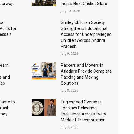
 Darwajo
India’s Next Cricket Stars
July 10, 2026
sal
Smiley Children Society
 Ports for
Strengthens Educational
essels
Access for Underprivileged
Children Across Andhra
Pradesh
July 9, 2026
Learn
Packers and Movers in
Atladara Provide Complete
s and
Packing and Moving
ies
Solutions
July 8, 2026
Fame to
Eaglespeed Overseas
ailash
Logistics Delivering
urney
Excellence Across Every
Mode of Transportation
July 5, 2026