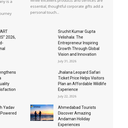
While excellent products and services are
ny is a
essential, thoughtful corporate gifts add a
personal touch...
journey
“ART
Sruchit Kumar Gupta
S” 2026,
Velishala: The
d-
Entrepreneur Inspiring
nal
Growth Through Global
Vision and Innovation
July 31, 2026
rengthens
Jhalana Leopard Safari
a
Ticket Price Helps Visitors
ality
Plan an Affordable Wildlife
isfaction
Experience
July 22, 2026
sh Yadav
Ahmedabad Tourists
I-Powered
Discover Amazing
Andaman Holiday
Experiences