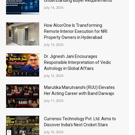
Understanding Buyer Requirements
July 16, 2026
How AlcorOne Is Transforming
Remote Interior Execution for NRI
Property Owners in Hyderabad
July 13, 2026
Dr. Jignesh Jani Encourages
Responsible Interpretation of Vedic
Astrology in Global Affairs
July 12, 2026
Marutika Marutvanshi (RUU) Elevates
Her Acting Career with Band Darwajo
July 11, 2026
Currenso Technology Pvt. Ltd. Aims to
Discover India’s Next Cricket Stars
July 10, 2026