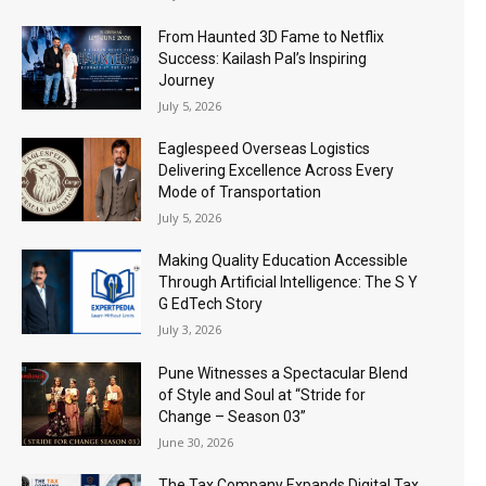
From Haunted 3D Fame to Netflix
Success: Kailash Pal’s Inspiring
Journey
July 5, 2026
Eaglespeed Overseas Logistics
Delivering Excellence Across Every
Mode of Transportation
July 5, 2026
Making Quality Education Accessible
Through Artificial Intelligence: The S Y
G EdTech Story
July 3, 2026
Pune Witnesses a Spectacular Blend
of Style and Soul at “Stride for
Change – Season 03”
June 30, 2026
The Tax Company Expands Digital Tax