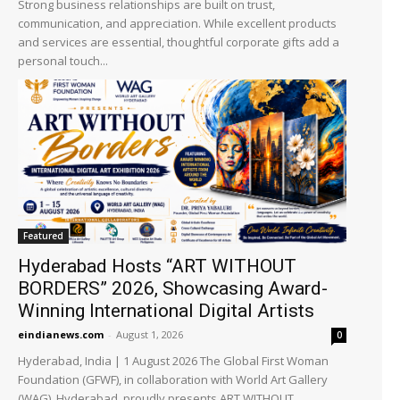
Strong business relationships are built on trust,
communication, and appreciation. While excellent products
and services are essential, thoughtful corporate gifts add a
personal touch...
Featured
Hyderabad Hosts “ART WITHOUT
BORDERS” 2026, Showcasing Award-
Winning International Digital Artists
eindianews.com
-
August 1, 2026
0
Hyderabad, India | 1 August 2026 The Global First Woman
Foundation (GFWF), in collaboration with World Art Gallery
(WAG), Hyderabad, proudly presents ART WITHOUT