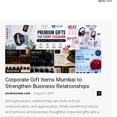
खोला राज
Business
Corporate Gift Items Mumbai to
Strengthen Business Relationships
eindianews.com
-
August 4, 2026
0
Strong business relationships are built on trust,
communication, and appreciation. While excellent products
and services are essential, thoughtful corporate gifts add a