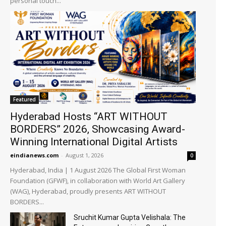
personal touch...
Featured
Hyderabad Hosts “ART WITHOUT
BORDERS” 2026, Showcasing Award-
Winning International Digital Artists
eindianews.com
-
August 1, 2026
0
Hyderabad, India | 1 August 2026 The Global First Woman
Foundation (GFWF), in collaboration with World Art Gallery
(WAG), Hyderabad, proudly presents ART WITHOUT
BORDERS...
Sruchit Kumar Gupta Velishala: The