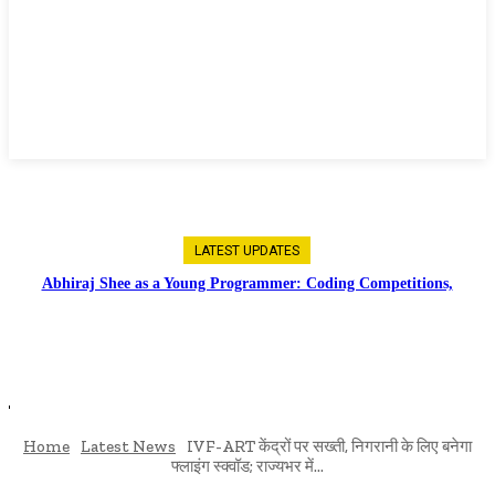
LATEST UPDATES
Abhiraj Shee as a Young Programmer: Coding Competitions,
Software Projects and Digital Skills
Home
Latest News
IVF-ART केंद्रों पर सख्ती, निगरानी के लिए बनेगा
फ्लाइंग स्क्वॉड; राज्यभर में...