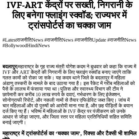
IVF-ART केंद्रों पर सख्ती, निगरानी के
लिए बनेगा फ्लाइंग स्क्वॉड; राज्यभर में
ट्रांसपोर्टर्स का चक्का जाम
#LatestराजनीतिNews #राजनीतिNews #राजनीतिUpdate #राजनीतिNews
#BollywoodHindiNews
बदलापुर|
महाराष्ट्र के गृह राज्य मंत्री योगेश कदम ने बुधवार को कहा कि राज्य में
IVF और ART केंद्रों की निगरानी के लिए फ्लाइंग स्क्वॉड बनाए जाएंगे ताकि
गलत कामों को रोका जा सके। यह कदम थाने जिले के बदलापुर में महिला
अंडाणु तस्करी के मामले के बाद उठाया गया है। इस रैकेट में गरीब महिलाओं को
पैसे के लालच में फंसाया गया था।पुलिस और स्वास्थ्य विभाग की टीम ने
छापेमारी कर करीब 10 लाख रुपये के दवाएं, गर्भधारण के लिए इंजेक्शन,
सोनोग्राफी रिपोर्ट, और नकली नामों से तैयार एफिडेविट जब्त किए। जांच में
चार महिलाओं और दो पुरुषों को आरोपी माना गया है, और छह पीड़ितों के बयान
दर्ज किए गए हैं। भविष्य में महिलाओं के IVF केंद्र पर पंजीकरण को उनके
आधार से जोड़ा जाएगा, और जिला स्तर पर महिला प्रतिनिधियों सहित समिति
बनाई जाएगी।
महाराष्ट्र में ट्रांसपोर्टर्स का ‘चक्का जाम’, रिक्सा और टैक्सी भी शामिल