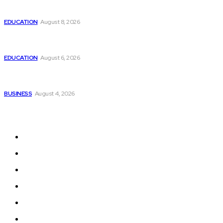
Abhiraj Shee as a Young Programmer: Coding
Competitions, Software Projects and Digital Skills
EDUCATION
August 8, 2026
Raahi Global Guides Indian Nurses Through Every Stage of
Their Germany Career Journey
EDUCATION
August 6, 2026
Corporate Gift Items Mumbai to Strengthen Business
Relationships
BUSINESS
August 4, 2026
Sitemap
Home
Bollywood
Politics
Sports
Startup Story
Awards