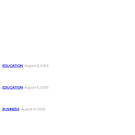
Latest
Abhiraj Shee as a Young Programmer: Coding
Competitions, Software Projects and Digital Skills
EDUCATION
August 8, 2026
Raahi Global Guides Indian Nurses Through Every Stage of
Their Germany Career Journey
EDUCATION
August 6, 2026
Corporate Gift Items Mumbai to Strengthen Business
Relationships
BUSINESS
August 4, 2026
Popular