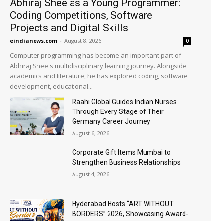
Abhiraj Shee as a Young Programmer:
Coding Competitions, Software
Projects and Digital Skills
eindianews.com
-
August 8, 2026
0
Computer programming has become an important part of
Abhiraj Shee's multidisciplinary learning journey. Alongside
academics and literature, he has explored coding, software
development, educational...
Raahi Global Guides Indian Nurses
Through Every Stage of Their
Germany Career Journey
August 6, 2026
Corporate Gift Items Mumbai to
Strengthen Business Relationships
August 4, 2026
Hyderabad Hosts “ART WITHOUT
BORDERS” 2026, Showcasing Award-