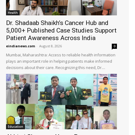
Health
Dr. Shadaab Shaikh’s Cancer Hub and
5,000+ Published Case Studies Support
Patient Awareness Across India
eindianews.com
-
August 8, 2026
0
Mumbai, Maharashtra: Access to reliable health information
plays an important role in helping patients make informed
decisions about their care. Recognizing this need, Dr....
Education