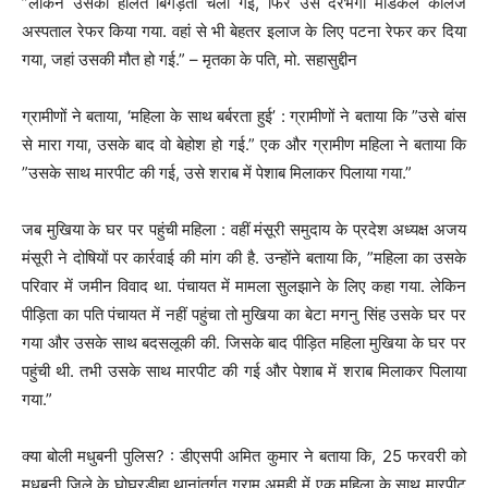
”लेकिन उसकी हालत बिगड़ती चली गई, फिर उसे दरभंगा मेडिकल कॉलेज
अस्पताल रेफर किया गया. वहां से भी बेहतर इलाज के लिए पटना रेफर कर दिया
गया, जहां उसकी मौत हो गई.” – मृतका के पति, मो. सहासुद्दीन
ग्रामीणों ने बताया, ‘महिला के साथ बर्बरता हुई’ : ग्रामीणों ने बताया कि ”उसे बांस
से मारा गया, उसके बाद वो बेहोश हो गई.” एक और ग्रामीण महिला ने बताया कि
”उसके साथ मारपीट की गई, उसे शराब में पेशाब मिलाकर पिलाया गया.”
जब मुखिया के घर पर पहुंची महिला : वहीं मंसूरी समुदाय के प्रदेश अध्यक्ष अजय
मंसूरी ने दोषियों पर कार्रवाई की मांग की है. उन्होंने बताया कि, ”महिला का उसके
परिवार में जमीन विवाद था. पंचायत में मामला सुलझाने के लिए कहा गया. लेकिन
पीड़िता का पति पंचायत में नहीं पहुंचा तो मुखिया का बेटा मगनु सिंह उसके घर पर
गया और उसके साथ बदसलूकी की. जिसके बाद पीड़ित महिला मुखिया के घर पर
पहुंची थी. तभी उसके साथ मारपीट की गई और पेशाब में शराब मिलाकर पिलाया
गया.”
क्या बोली मधुबनी पुलिस? : डीएसपी अमित कुमार ने बताया कि, 25 फरवरी को
मधुबनी जिले के घोघरडीहा थानांतर्गत ग्राम अमही में एक महिला के साथ मारपीट