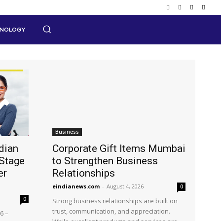
HNOLOGY
Business
dian
Corporate Gift Items Mumbai
Stage
to Strengthen Business
er
Relationships
eindianews.com
-
August 4, 2026
0
0
Strong business relationships are built on
trust, communication, and appreciation.
6 –