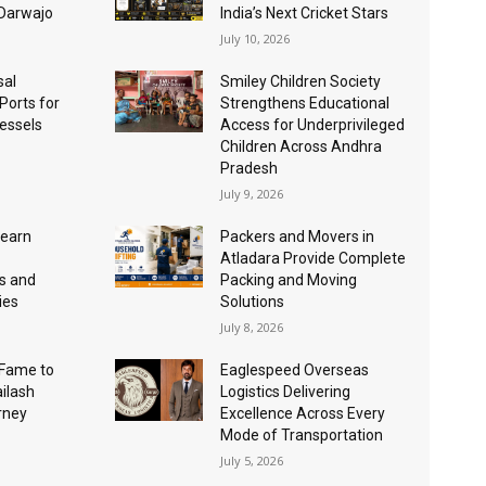
 Darwajo
India’s Next Cricket Stars
July 10, 2026
sal
Smiley Children Society
 Ports for
Strengthens Educational
essels
Access for Underprivileged
Children Across Andhra
Pradesh
July 9, 2026
Learn
Packers and Movers in
Atladara Provide Complete
s and
Packing and Moving
ies
Solutions
July 8, 2026
Fame to
Eaglespeed Overseas
ailash
Logistics Delivering
urney
Excellence Across Every
Mode of Transportation
July 5, 2026