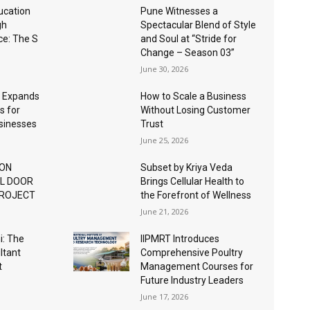
ucation
Pune Witnesses a
gh
Spectacular Blend of Style
nce: The S
and Soul at “Stride for
Change – Season 03”
June 30, 2026
 Expands
How to Scale a Business
s for
Without Losing Customer
usinesses
Trust
June 25, 2026
ION
Subset by Kriya Veda
AL DOOR
Brings Cellular Health to
PROJECT
the Forefront of Wellness
June 21, 2026
: The
IIPMRT Introduces
ltant
Comprehensive Poultry
t
Management Courses for
Future Industry Leaders
June 17, 2026