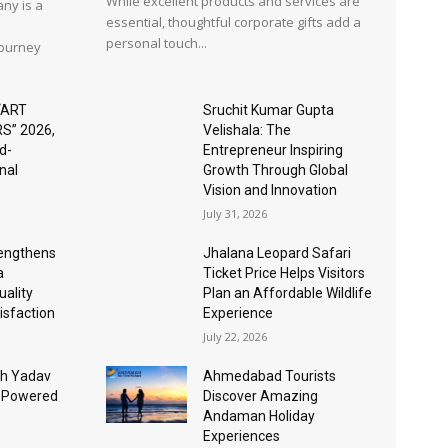
While excellent products and services are
ny is a
essential, thoughtful corporate gifts add a
personal touch...
journey
“ART
Sruchit Kumar Gupta
S” 2026,
Velishala: The
d-
Entrepreneur Inspiring
nal
Growth Through Global
Vision and Innovation
July 31, 2026
rengthens
Jhalana Leopard Safari
a
Ticket Price Helps Visitors
ality
Plan an Affordable Wildlife
isfaction
Experience
July 22, 2026
sh Yadav
Ahmedabad Tourists
I-Powered
Discover Amazing
Andaman Holiday
Experiences