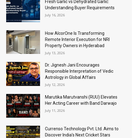
Fresh Garlic vs Dehydrated Garlic:
Understanding Buyer Requirements
July 16, 2026
How AlcorOne Is Transforming
Remote Interior Execution for NRI
Property Owners in Hyderabad
July 13, 2026
Dr. Jignesh Jani Encourages
Responsible Interpretation of Vedic
Astrology in Global Affairs
July 12, 2026
Marutika Marutvanshi (RUU) Elevates
Her Acting Career with Band Darwajo
July 11, 2026
Currenso Technology Pvt. Ltd. Aims to
Discover India’s Next Cricket Stars