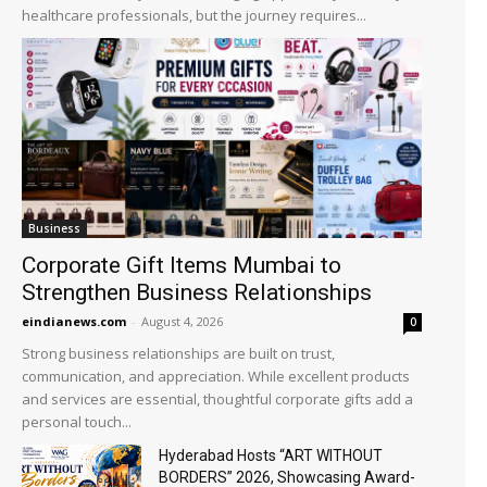
healthcare professionals, but the journey requires...
Business
Corporate Gift Items Mumbai to
Strengthen Business Relationships
eindianews.com
-
August 4, 2026
0
Strong business relationships are built on trust,
communication, and appreciation. While excellent products
and services are essential, thoughtful corporate gifts add a
personal touch...
Hyderabad Hosts “ART WITHOUT
BORDERS” 2026, Showcasing Award-