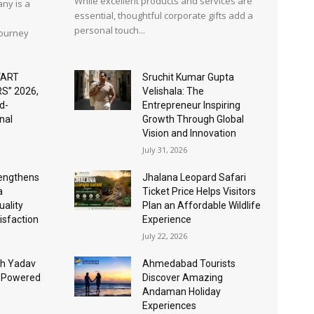
While excellent products and services are
ny is a
essential, thoughtful corporate gifts add a
personal touch...
journey
“ART
Sruchit Kumar Gupta
S” 2026,
Velishala: The
d-
Entrepreneur Inspiring
nal
Growth Through Global
Vision and Innovation
July 31, 2026
rengthens
Jhalana Leopard Safari
a
Ticket Price Helps Visitors
ality
Plan an Affordable Wildlife
isfaction
Experience
July 22, 2026
sh Yadav
Ahmedabad Tourists
I-Powered
Discover Amazing
Andaman Holiday
Experiences