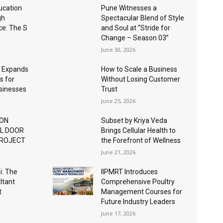
ucation
Pune Witnesses a
gh
Spectacular Blend of Style
nce: The S
and Soul at “Stride for
Change – Season 03”
June 30, 2026
 Expands
How to Scale a Business
s for
Without Losing Customer
usinesses
Trust
June 25, 2026
ION
Subset by Kriya Veda
AL DOOR
Brings Cellular Health to
PROJECT
the Forefront of Wellness
June 21, 2026
: The
IIPMRT Introduces
ltant
Comprehensive Poultry
t
Management Courses for
Future Industry Leaders
June 17, 2026