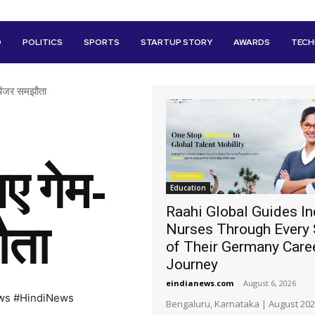
D
POLITICS
SPORTS
STARTUP STORY
AWARDS
TEC
चेंजर समझौता
ए गेम-
Education
Raahi Global Guides In
ौता
Nurses Through Every 
of Their Germany Care
Journey
eindianews.com
-
August 6, 2026
ws #HindiNews
Bengaluru, Karnataka | August 202