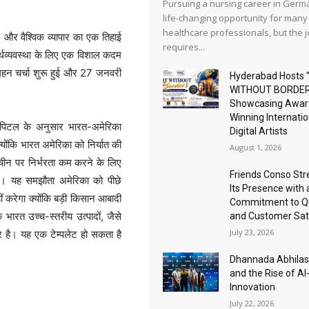
Pursuing a nursing career in Germa
life-changing opportunity for many
healthcare professionals, but the 
र वैश्विक व्यापार का एक तिहाई
requires...
 अर्थव्यवस्था के लिए एक विशाल कदम
गहन चर्चा शुरू हुई और 27 जनवरी
Hyderabad Hosts 
WITHOUT BORDER
Showcasing Awar
Winning Internatio
ैपिटल
के अनुसार भारत-अमेरिका
Digital Artists
्योंकि भारत अमेरिका को निर्यात की
August 1, 2026
 चीन पर निर्भरता कम करने के लिए
Friends Conso St
चाहिए। यह समझौता अमेरिका को पीछे
Its Presence with 
 करेगा क्योंकि बड़ी किसान आबादी
Commitment to Qu
ि भारत उच्च-स्तरीय उत्पादों, जैसे
and Customer Sat
July 23, 2026
यार है। यह एक टेम्पलेट हो सकता है
Dhannada Abhila
and the Rise of A
Innovation
July 22, 2026