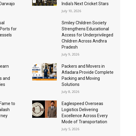
 Darwajo
India’s Next Cricket Stars
July 10, 2026
sal
Smiley Children Society
 Ports for
Strengthens Educational
essels
Access for Underprivileged
Children Across Andhra
Pradesh
July 9, 2026
Learn
Packers and Movers in
Atladara Provide Complete
s and
Packing and Moving
ies
Solutions
July 8, 2026
Fame to
Eaglespeed Overseas
ailash
Logistics Delivering
urney
Excellence Across Every
Mode of Transportation
July 5, 2026