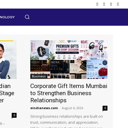
HNOLOGY
Business
dian
Corporate Gift Items Mumbai
Stage
to Strengthen Business
er
Relationships
eindianews.com
-
August 4, 2026
0
0
Strong business relationships are built on
trust, communication, and appreciation.
6 –