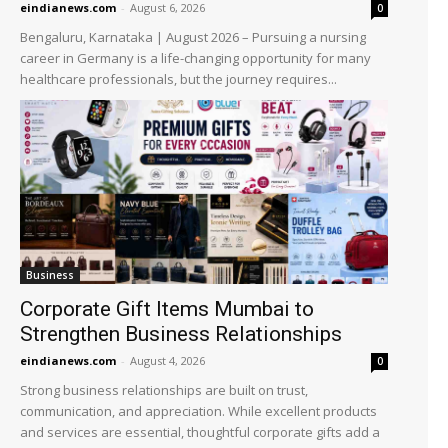
eindianews.com
-
August 6, 2026
0
Bengaluru, Karnataka | August 2026 – Pursuing a nursing
career in Germany is a life-changing opportunity for many
healthcare professionals, but the journey requires...
Business
Corporate Gift Items Mumbai to
Strengthen Business Relationships
eindianews.com
-
August 4, 2026
0
Strong business relationships are built on trust,
communication, and appreciation. While excellent products
and services are essential, thoughtful corporate gifts add a