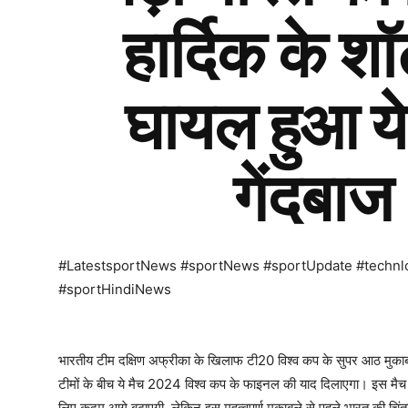
हार्दिक के श
घायल हुआ ये
गेंदबाज
#LatestsportNews #sportNews #sportUpdate #techn
#sportHindiNews
भारतीय टीम दक्षिण अफ्रीका के खिलाफ टी20 विश्व कप के सुपर आठ मुकाबले
टीमों के बीच ये मैच 2024 विश्व कप के फाइनल की याद दिलाएगा। इस मैच
लिए कदम आगे बढ़ाएगी, लेकिन इस महत्वपूर्ण मुकाबले से पहले भारत की चिंता