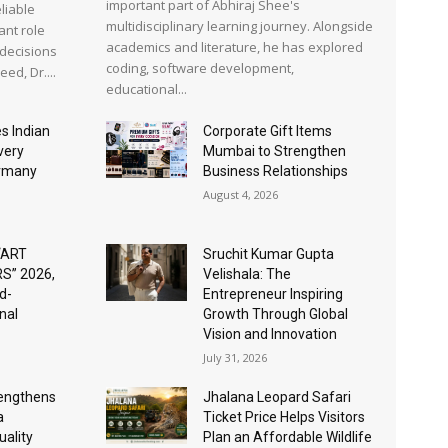
important part of Abhiraj Shee's
liable
multidisciplinary learning journey. Alongside
ant role
academics and literature, he has explored
 decisions
coding, software development,
ed, Dr....
educational...
s Indian
Corporate Gift Items
very
Mumbai to Strengthen
ermany
Business Relationships
August 4, 2026
“ART
Sruchit Kumar Gupta
S” 2026,
Velishala: The
d-
Entrepreneur Inspiring
nal
Growth Through Global
Vision and Innovation
July 31, 2026
rengthens
Jhalana Leopard Safari
a
Ticket Price Helps Visitors
ality
Plan an Affordable Wildlife