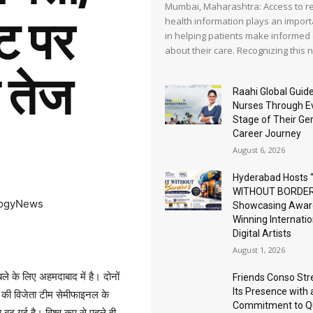
Mumbai, Maharashtra: Access to re
ॉट पर
health information plays an import
in helping patients make informed
about their care. Recognizing this ne
 तेज
Raahi Global Guide
Nurses Through E
Stage of Their G
Career Journey
August 6, 2026
Hyderabad Hosts 
WITHOUT BORDER
logyNews
Showcasing Awar
Winning Internatio
Digital Artists
August 1, 2026
 के लिए अहमदाबाद में है। दोनों
Friends Conso St
Its Presence with 
 की विजेता टीम सेमीफाइनल के
Commitment to Qu
 बढ़ गई है। विश्व कप से पहले ही