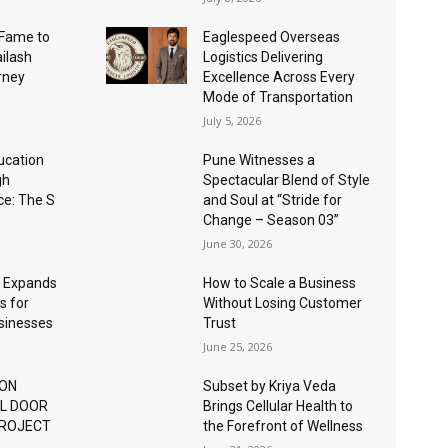
Fame to
Eaglespeed Overseas
ailash
Logistics Delivering
urney
Excellence Across Every
Mode of Transportation
July 5, 2026
ucation
Pune Witnesses a
gh
Spectacular Blend of Style
nce: The S
and Soul at “Stride for
Change – Season 03”
June 30, 2026
 Expands
How to Scale a Business
s for
Without Losing Customer
usinesses
Trust
June 25, 2026
ION
Subset by Kriya Veda
AL DOOR
Brings Cellular Health to
PROJECT
the Forefront of Wellness