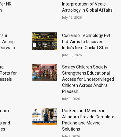
for NRI
Interpretation of Vedic
n
Astrology in Global Affairs
July 12, 2026
nshi
Currenso Technology Pvt.
r Acting
Ltd. Aims to Discover
 Darwajo
India’s Next Cricket Stars
July 10, 2026
sal
Smiley Children Society
 Ports for
Strengthens Educational
essels
Access for Underprivileged
Children Across Andhra
Pradesh
July 9, 2026
Learn
Packers and Movers in
Atladara Provide Complete
s and
Packing and Moving
ies
Solutions
July 8, 2026