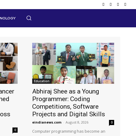
HNOLOGY
Education
ancer
Abhiraj Shee as a Young
shed
Programmer: Coding
Competitions, Software
ross
Projects and Digital Skills
eindianews.com
-
August 8, 2026
0
0
Computer programming has become an