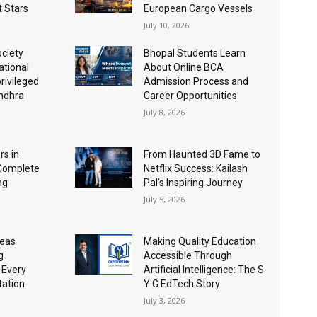
t Stars
European Cargo Vessels
July 10, 2026
ociety
Bhopal Students Learn
ational
About Online BCA
rivileged
Admission Process and
Andhra
Career Opportunities
July 8, 2026
s in
From Haunted 3D Fame to
 Complete
Netflix Success: Kailash
ng
Pal’s Inspiring Journey
July 5, 2026
seas
Making Quality Education
g
Accessible Through
 Every
Artificial Intelligence: The S
tation
Y G EdTech Story
July 3, 2026