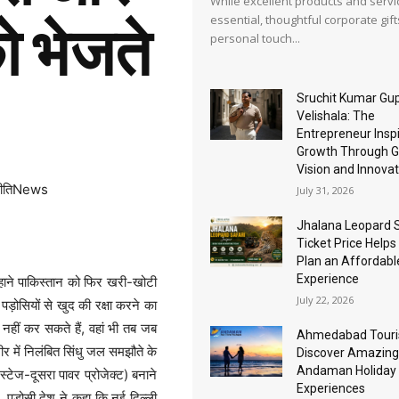
While excellent products and servi
essential, thoughtful corporate gif
ो भेजते
personal touch...
Sruchit Kumar Gu
Velishala: The
Entrepreneur Inspi
Growth Through G
Vision and Innovat
नीतिNews
July 31, 2026
Jhalana Leopard S
Ticket Price Helps 
Plan an Affordable
Experience
बहाने पाकिस्तान को फिर खरी-खोटी
July 22, 2026
 पड़ोसियों से खुद की रक्षा करने का
 नहीं कर सकते हैं, वहां भी तब जब
Ahmedabad Touri
मीर में निलंबित सिंधु जल समझौते के
Discover Amazing
Andaman Holiday
स्‍टेज-दूसरा पावर प्रोजेक्‍ट) बनाने
Experiences
पड़ोसी देश ने कहा कि नई दिल्‍ली