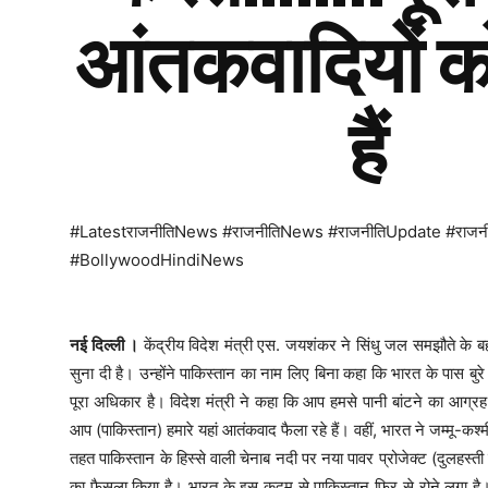
आंतकवादियों क
हैं
#LatestराजनीतिNews #राजनीतिNews #राजनीतिUpdate #राज
#BollywoodHindiNews
नई दिल्ली ।
केंद्रीय विदेश मंत्री एस. जयशंकर ने सिंधु जल समझौते के 
सुना दी है। उन्‍होंने पाकिस्‍तान का नाम लिए बिना कहा कि भारत के पास बुरे
पूरा अधिकार है। विदेश मंत्री ने कहा कि आप हमसे पानी बांटने का आग्रह
आप (पाकिस्‍तान) हमारे यहां आतंकवाद फैला रहे हैं। वहीं, भारत ने जम्‍मू-कश्‍
तहत पाकिस्‍तान के हिस्‍से वाली चेनाब नदी पर नया पावर प्रोजेक्‍ट (दुलहस्‍ती 
का फैसला किया है। भारत के इस कदम से पाकिस्‍तान फिर से रोने लगा है। 