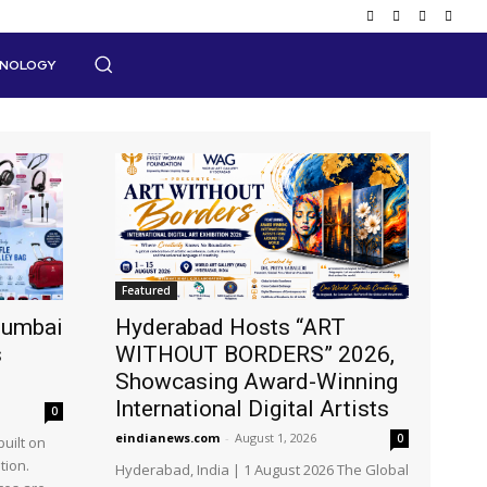
HNOLOGY
Featured
Mumbai
Hyderabad Hosts “ART
s
WITHOUT BORDERS” 2026,
Showcasing Award-Winning
International Digital Artists
0
eindianews.com
-
August 1, 2026
0
uilt on
tion.
Hyderabad, India | 1 August 2026 The Global