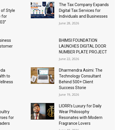
The Tax Company Expands
 of Style
Digital Tax Services for
 for
Individuals and Businesses
03”
June 28, 2026
siness
BHIMSI FOUNDATION
ustomer
LAUNCHES DIGITAL DOOR
NUMBER PLATE PROJECT
June 22, 2026
eda
Dharmendra Asimi: The
lth to
Technology Consultant
Wellness
Behind 500+ Client
Success Storie
June 19, 2026
LIORR’s Luxury for Daily
ultry
Wear Philosophy
ses for
Resonates with Modern
eaders
Fragrance Lovers