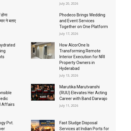
July 20, 2026
ं होना
Phodeco Brings Wedding
ुमार ने बताए
and Event Services
Together on One Platform
July 17, 2026
ehydrated
How AlcorOne Is
ing
Transforming Remote
nts
Interior Execution for NRI
Property Owners in
Hyderabad
July 13, 2026
Marutika Marutvanshi
nsible
(RUU) Elevates Her Acting
Vedic
Career with Band Darwajo
l Affairs
July 11, 2026
gy Pvt.
Fast Sludge Disposal
ver
Services at Indian Ports for