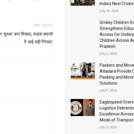
India’s Next Cricke
July 10, 2026
Smiley Children S
Next article
Strengthens Educ
ेशन सुरक्षा’ बना मिसाल, सड़क हादसों
Access for Underp
Children Across 
में आई बड़ी गिरावट
Pradesh
July 9, 2026
Packers and Mover
Atladara Provide
Packing and Movi
Solutions
July 8, 2026
Eaglespeed Over
Logistics Deliverin
Excellence Across
Mode of Transpor
July 5, 2026