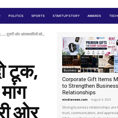
D
POLITICS
SPORTS
STARTUP STORY
AWARDS
TEC
……..दूसरी ओर आंतकवादियों को...
 टूक,
Business
Corporate Gift Items 
मांग
to Strengthen Busines
Relationships
eindianews.com
-
August 4, 2026
री ओर
Strong business relationships are b
trust, communication, and apprecia