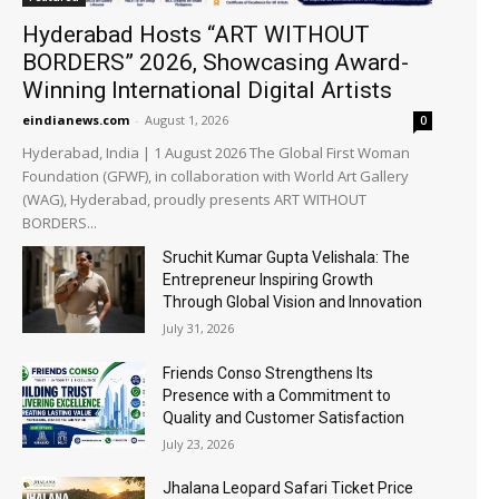
Hyderabad Hosts “ART WITHOUT
BORDERS” 2026, Showcasing Award-
Winning International Digital Artists
eindianews.com
-
August 1, 2026
0
Hyderabad, India | 1 August 2026 The Global First Woman
Foundation (GFWF), in collaboration with World Art Gallery
(WAG), Hyderabad, proudly presents ART WITHOUT
BORDERS...
Sruchit Kumar Gupta Velishala: The
Entrepreneur Inspiring Growth
Through Global Vision and Innovation
July 31, 2026
Friends Conso Strengthens Its
Presence with a Commitment to
Quality and Customer Satisfaction
July 23, 2026
Jhalana Leopard Safari Ticket Price