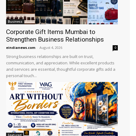
Business
Corporate Gift Items Mumbai to
Strengthen Business Relationships
eindianews.com
-
August 4, 2026
0
Strong business relationships are built on trust,
communication, and appreciation. While excellent products
and services are essential, thoughtful corporate gifts add a
personal touch...
Featured