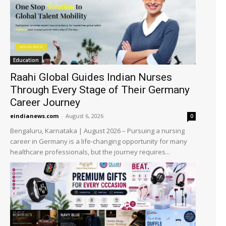
Education
Raahi Global Guides Indian Nurses
Through Every Stage of Their Germany
Career Journey
eindianews.com
-
August 6, 2026
0
Bengaluru, Karnataka | August 2026 – Pursuing a nursing
career in Germany is a life-changing opportunity for many
healthcare professionals, but the journey requires...