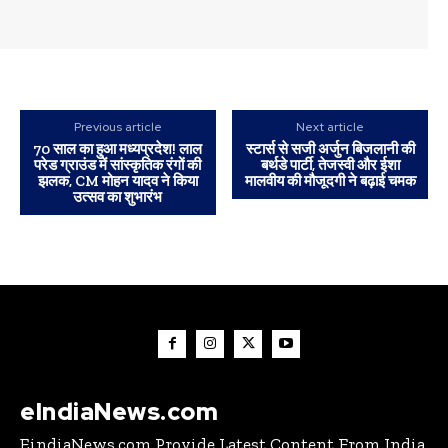
Previous article
Next article
70 साल का हुआ मध्यप्रदेश! लाल
स्टार्स से सजी अर्जुन बिजलानी की
परेड ग्राउंड में सांस्कृतिक रंगों की
बर्थडे पार्टी, तेजस्वी और ईशा
झलक, CM मोहन यादव ने किया
मालवीय की मौजूदगी ने बढ़ाई चमक
उत्सव का शुभारंभ
eIndiaNews.com
EindiaNews.com Provide Latest Content From India