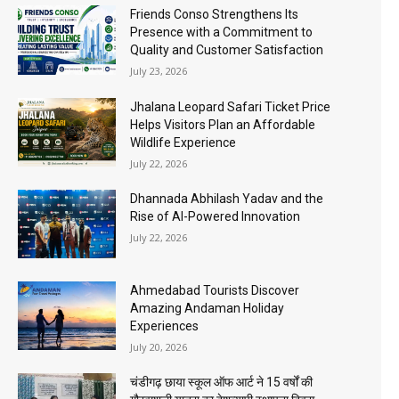
Friends Conso Strengthens Its
Presence with a Commitment to
Quality and Customer Satisfaction
July 23, 2026
Jhalana Leopard Safari Ticket Price
Helps Visitors Plan an Affordable
Wildlife Experience
July 22, 2026
Dhannada Abhilash Yadav and the
Rise of AI-Powered Innovation
July 22, 2026
Ahmedabad Tourists Discover
Amazing Andaman Holiday
Experiences
July 20, 2026
चंडीगढ़ छाया स्कूल ऑफ आर्ट ने 15 वर्षों की