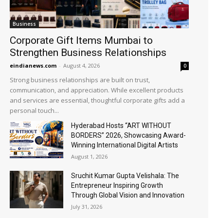
Business
Corporate Gift Items Mumbai to
Strengthen Business Relationships
eindianews.com
-
August 4, 2026
0
Strong business relationships are built on trust,
communication, and appreciation. While excellent products
and services are essential, thoughtful corporate gifts add a
personal touch...
Hyderabad Hosts “ART WITHOUT
BORDERS” 2026, Showcasing Award-
Winning International Digital Artists
August 1, 2026
Sruchit Kumar Gupta Velishala: The
Entrepreneur Inspiring Growth
Through Global Vision and Innovation
July 31, 2026