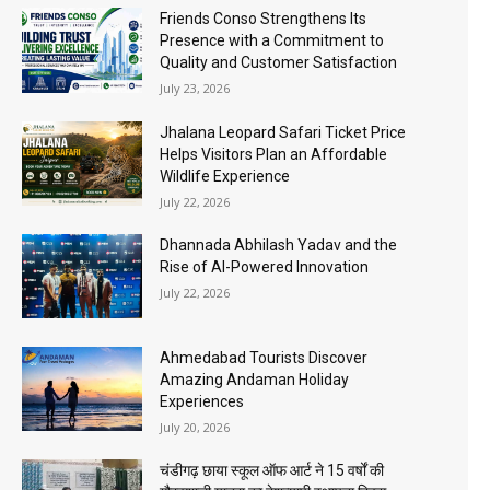
Friends Conso Strengthens Its
Presence with a Commitment to
Quality and Customer Satisfaction
July 23, 2026
Jhalana Leopard Safari Ticket Price
Helps Visitors Plan an Affordable
Wildlife Experience
July 22, 2026
Dhannada Abhilash Yadav and the
Rise of AI-Powered Innovation
July 22, 2026
Ahmedabad Tourists Discover
Amazing Andaman Holiday
Experiences
July 20, 2026
चंडीगढ़ छाया स्कूल ऑफ आर्ट ने 15 वर्षों की