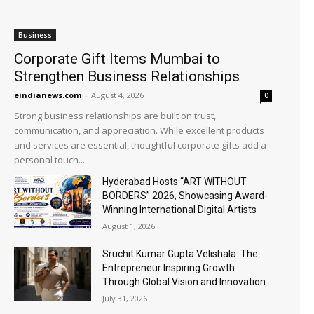
Business
Corporate Gift Items Mumbai to
Strengthen Business Relationships
eindianews.com
-
August 4, 2026
0
Strong business relationships are built on trust,
communication, and appreciation. While excellent products
and services are essential, thoughtful corporate gifts add a
personal touch...
Hyderabad Hosts “ART WITHOUT
BORDERS” 2026, Showcasing Award-
Winning International Digital Artists
August 1, 2026
Sruchit Kumar Gupta Velishala: The
Entrepreneur Inspiring Growth
Through Global Vision and Innovation
July 31, 2026