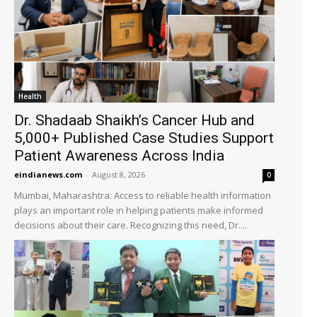
Health
Dr. Shadaab Shaikh’s Cancer Hub and
5,000+ Published Case Studies Support
Patient Awareness Across India
eindianews.com
-
August 8, 2026
0
Mumbai, Maharashtra: Access to reliable health information
plays an important role in helping patients make informed
decisions about their care. Recognizing this need, Dr....