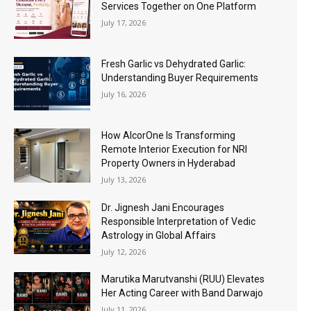
Services Together on One Platform
July 17, 2026
Fresh Garlic vs Dehydrated Garlic:
Understanding Buyer Requirements
July 16, 2026
How AlcorOne Is Transforming
Remote Interior Execution for NRI
Property Owners in Hyderabad
July 13, 2026
Dr. Jignesh Jani Encourages
Responsible Interpretation of Vedic
Astrology in Global Affairs
July 12, 2026
Marutika Marutvanshi (RUU) Elevates
Her Acting Career with Band Darwajo
July 11, 2026