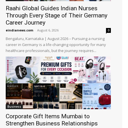
Raahi Global Guides Indian Nurses
Through Every Stage of Their Germany
Career Journey
eindianews.com
-
August 6, 2026
0
Bengaluru, Karnataka | August 2026 – Pursuing a nursing
career in Germany is a life-changing opportunity for many
healthcare professionals, but the journey requires...
Business
Corporate Gift Items Mumbai to
Strengthen Business Relationships