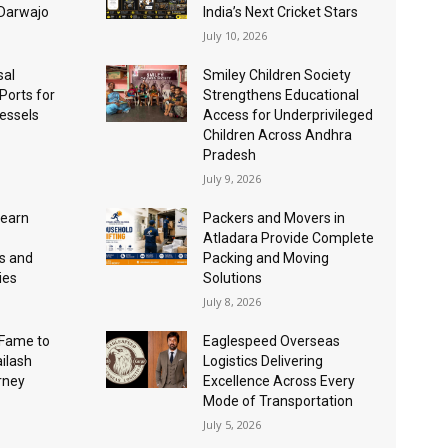
 Darwajo
India’s Next Cricket Stars
July 10, 2026
sal
Smiley Children Society
 Ports for
Strengthens Educational
essels
Access for Underprivileged
Children Across Andhra
Pradesh
July 9, 2026
Learn
Packers and Movers in
Atladara Provide Complete
s and
Packing and Moving
ies
Solutions
July 8, 2026
Fame to
Eaglespeed Overseas
ailash
Logistics Delivering
urney
Excellence Across Every
Mode of Transportation
July 5, 2026