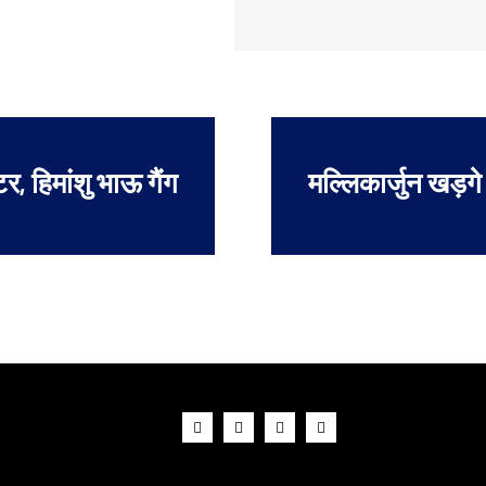
र, हिमांशु भाऊ गैंग
मल्लिकार्जुन खड़गे