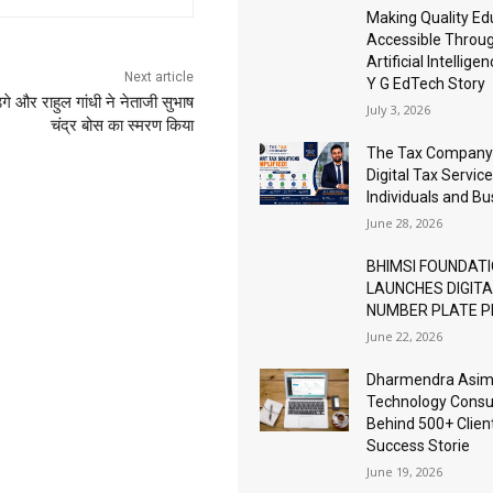
Making Quality Ed
Accessible Throu
Artificial Intellige
Next article
Y G EdTech Story
़गे और राहुल गांधी ने नेताजी सुभाष
July 3, 2026
चंद्र बोस का स्मरण किया
The Tax Company
Digital Tax Service
Individuals and B
June 28, 2026
BHIMSI FOUNDAT
LAUNCHES DIGIT
NUMBER PLATE 
June 22, 2026
Dharmendra Asimi
Technology Consu
Behind 500+ Clien
Success Storie
June 19, 2026