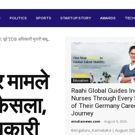
D
POLITICS
SPORTS
STARTUP STORY
AWARDS
TEC
पूर्व TDB अधिकारी मुरारी बाबू...
र मामले
Education
Raahi Global Guides In
फैसला,
Nurses Through Every 
of Their Germany Care
Journey
िकारी
eindianews.com
-
August 6, 2026
Bengaluru, Karnataka | August 202