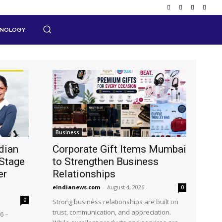
HNOLOGY
Business
dian
Corporate Gift Items Mumbai
Stage
to Strengthen Business
er
Relationships
eindianews.com
-
August 4, 2026
0
0
Strong business relationships are built on
trust, communication, and appreciation.
6 –