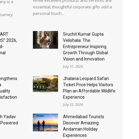
While excellent products and services are
ny is a
essential, thoughtful corporate gifts add a
personal touch...
journey
“ART
Sruchit Kumar Gupta
S” 2026,
Velishala: The
d-
Entrepreneur Inspiring
nal
Growth Through Global
Vision and Innovation
July 31, 2026
rengthens
Jhalana Leopard Safari
a
Ticket Price Helps Visitors
ality
Plan an Affordable Wildlife
isfaction
Experience
July 22, 2026
sh Yadav
Ahmedabad Tourists
I-Powered
Discover Amazing
Andaman Holiday
Experiences