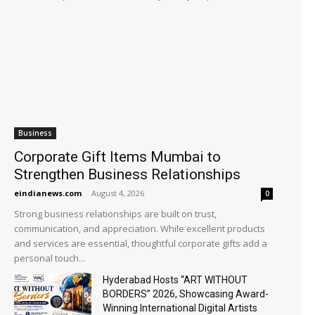
Business
Corporate Gift Items Mumbai to
Strengthen Business Relationships
eindianews.com
-
August 4, 2026
0
Strong business relationships are built on trust,
communication, and appreciation. While excellent products
and services are essential, thoughtful corporate gifts add a
personal touch...
Hyderabad Hosts “ART WITHOUT
BORDERS” 2026, Showcasing Award-
Winning International Digital Artists