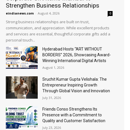
Strengthen Business Relationships
eindianews.com
-
August 4, 2026
0
Strong business relationships are built on trust,
communication, and appreciation. While excellent products
and services are essential, thoughtful corporate gifts add a
personal touch...
Hyderabad Hosts “ART WITHOUT
BORDERS” 2026, Showcasing Award-
Winning International Digital Artists
August 1, 2026
Sruchit Kumar Gupta Velishala: The
Entrepreneur Inspiring Growth
Through Global Vision and Innovation
July 31, 2026
Friends Conso Strengthens Its
Presence with a Commitment to
Quality and Customer Satisfaction
July 23, 2026