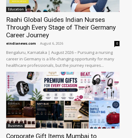
Education
Raahi Global Guides Indian Nurses
Through Every Stage of Their Germany
Career Journey
eindianews.com
-
August 6, 2026
0
Bengaluru, Karnataka | August 2026 – Pursuing a nursing
career in Germany is a life-changing opportunity for many
healthcare professionals, but the journey requires...
Business
Corporate Gift Items Mumbai to