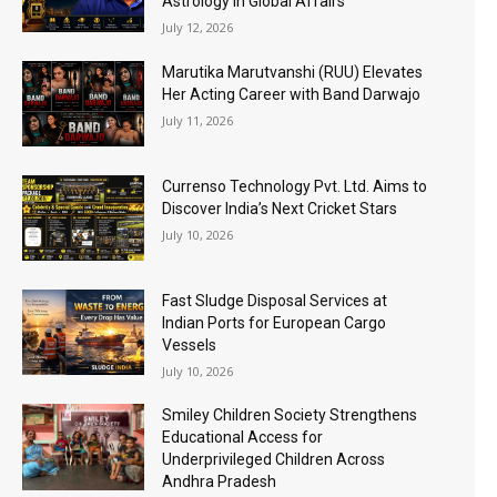
Astrology in Global Affairs
July 12, 2026
Marutika Marutvanshi (RUU) Elevates
Her Acting Career with Band Darwajo
July 11, 2026
Currenso Technology Pvt. Ltd. Aims to
Discover India’s Next Cricket Stars
July 10, 2026
Fast Sludge Disposal Services at
Indian Ports for European Cargo
Vessels
July 10, 2026
Smiley Children Society Strengthens
Educational Access for
Underprivileged Children Across
Andhra Pradesh