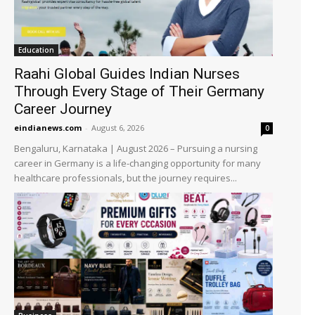
Education
Raahi Global Guides Indian Nurses
Through Every Stage of Their Germany
Career Journey
eindianews.com
-
August 6, 2026
0
Bengaluru, Karnataka | August 2026 – Pursuing a nursing
career in Germany is a life-changing opportunity for many
healthcare professionals, but the journey requires...