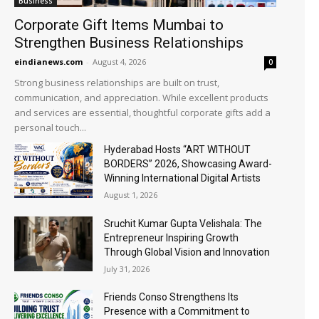
Business
Corporate Gift Items Mumbai to
Strengthen Business Relationships
eindianews.com
-
August 4, 2026
0
Strong business relationships are built on trust,
communication, and appreciation. While excellent products
and services are essential, thoughtful corporate gifts add a
personal touch...
Hyderabad Hosts “ART WITHOUT
BORDERS” 2026, Showcasing Award-
Winning International Digital Artists
August 1, 2026
Sruchit Kumar Gupta Velishala: The
Entrepreneur Inspiring Growth
Through Global Vision and Innovation
July 31, 2026
Friends Conso Strengthens Its
Presence with a Commitment to