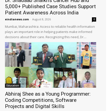
Dr. Shadaab Shaikh’s Cancer Hub and
5,000+ Published Case Studies Support
Patient Awareness Across India
eindianews.com
-
August 8, 2026
0
Mumbai, Maharashtra: Access to reliable health information
plays an important role in helping patients make informed
decisions about their care. Recognizing this need, Dr....
Education
Abhiraj Shee as a Young Programmer:
Coding Competitions, Software
Projects and Digital Skills