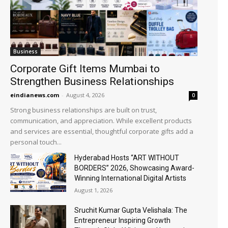
Business
Corporate Gift Items Mumbai to
Strengthen Business Relationships
eindianews.com
-
August 4, 2026
0
Strong business relationships are built on trust,
communication, and appreciation. While excellent products
and services are essential, thoughtful corporate gifts add a
personal touch...
Hyderabad Hosts “ART WITHOUT
BORDERS” 2026, Showcasing Award-
Winning International Digital Artists
August 1, 2026
Sruchit Kumar Gupta Velishala: The
Entrepreneur Inspiring Growth