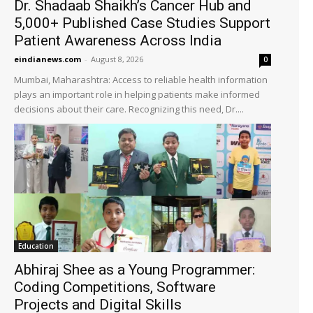
Dr. Shadaab Shaikh’s Cancer Hub and
5,000+ Published Case Studies Support
Patient Awareness Across India
eindianews.com
-
August 8, 2026
0
Mumbai, Maharashtra: Access to reliable health information
plays an important role in helping patients make informed
decisions about their care. Recognizing this need, Dr....
Education
Abhiraj Shee as a Young Programmer:
Coding Competitions, Software
Projects and Digital Skills