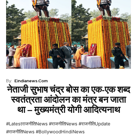
By:
Eindianews.com
नेताजी सुभाष चंद्र बोस का एक-एक शब्द
स्वतंत्रता आंदोलन का मंत्र बन जाता
था – मुख्यमंत्री योगी आदित्यनाथ
#LatestराजनीतिNews #राजनीतिNews #राजनीतिUpdate
#राजनीतिNews #BollywoodHindiNews