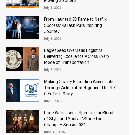
Moving Solutions
July 8, 2026
From Haunted 3D Fame to Netflix
Success: Kailash Pal’s Inspiring
Journey
July 5, 2026
Eaglespeed Overseas Logistics
Delivering Excellence Across Every
Mode of Transportation
July 5, 2026
Making Quality Education Accessible
Through Artificial Intelligence: The S Y
G EdTech Story
July 3, 2026
Pune Witnesses a Spectacular Blend
of Style and Soul at “Stride for
Change – Season 03”
June 30, 2026