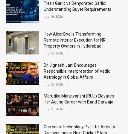
Fresh Garlic vs Dehydrated Garlic:
Understanding Buyer Requirements
July 16, 2026
How AlcorOne Is Transforming
Remote Interior Execution for NRI
Property Owners in Hyderabad
July 13, 2026
Dr. Jignesh Jani Encourages
Responsible Interpretation of Vedic
Astrology in Global Affairs
July 12, 2026
Marutika Marutvanshi (RUU) Elevates
Her Acting Career with Band Darwajo
July 11, 2026
Currenso Technology Pvt. Ltd. Aims to
Discover India’s Next Cricket Stars