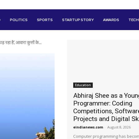
D
POLITICS
SPORTS
STARTUP STORY
AWARDS
TEC
ड़ रहा है’, आवारा कुत्तों के...
Education
Abhiraj Shee as a Youn
Programmer: Coding
Competitions, Softwar
Projects and Digital Sk
eindianews.com
-
August 8, 2026
Computer programming has beco