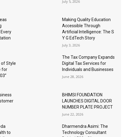
July 5, 2026
seas
Making Quality Education
g
Accessible Through
 Every
Artificial Intelligence: The S
tation
Y G EdTech Story
July 3, 2026
The Tax Company Expands
 of Style
Digital Tax Services for
 for
Individuals and Businesses
03”
June 28, 2026
siness
BHIMSI FOUNDATION
ustomer
LAUNCHES DIGITAL DOOR
NUMBER PLATE PROJECT
June 22, 2026
eda
Dharmendra Asimi: The
lth to
Technology Consultant