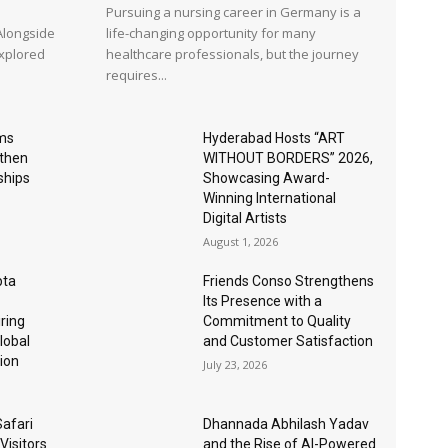
Pursuing a nursing career in Germany is a
 Alongside
life-changing opportunity for many
explored
healthcare professionals, but the journey
requires...
ems
Hyderabad Hosts “ART
then
WITHOUT BORDERS” 2026,
ships
Showcasing Award-
Winning International
Digital Artists
August 1, 2026
pta
Friends Conso Strengthens
Its Presence with a
ring
Commitment to Quality
lobal
and Customer Satisfaction
ion
July 23, 2026
afari
Dhannada Abhilash Yadav
Visitors
and the Rise of AI-Powered