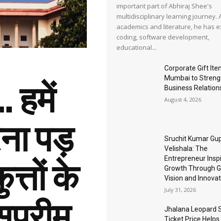
important part of Abhiraj Shee's
multidisciplinary learning journey.
academics and literature, he has 
coding, software development,
educational...
Corporate Gift It
Mumbai to Streng
ै… हमें
Business Relation
August 4, 2026
ना पड़
Sruchit Kumar Gu
Velishala: The
Entrepreneur Inspi
त्तों के
Growth Through G
Vision and Innovat
July 31, 2026
सुप्रीम
Jhalana Leopard S
Ticket Price Helps 