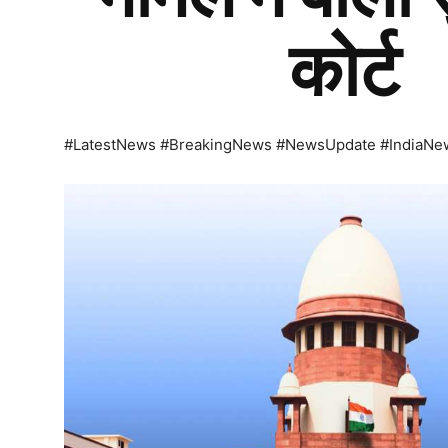
कोर्ट
#LatestNews #BreakingNews #NewsUpdate #IndiaNe