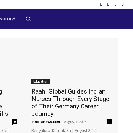
HNOLOGY
Education
g
Raahi Global Guides Indian
Nurses Through Every Stage
e
of Their Germany Career
ills
Journey
eindianews.com
-
August 6, 2026
0
0
me an
Bengaluru, Karnataka | August 2026 –