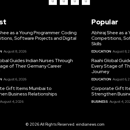
st
Popular
 Shee as a Young Programmer: Coding
Abhiraj Shee as a
ions, Software Projects and Digital
Competitions, Sof
Skills
N
August 8, 2026
EDUCATION
August 8, 
obal Guides Indian Nurses Through
Raahi Global Guid
tage of Their Germany Career
Every Stage of Th
Journey
N
August 6, 2026
EDUCATION
August 6, 
te Gift Items Mumbai to
Corporate Gift I
hen Business Relationships
Strengthen Busin
August 4, 2026
BUSINESS
August 4, 20
© 2026 All Rights Reserved. eindianews.com