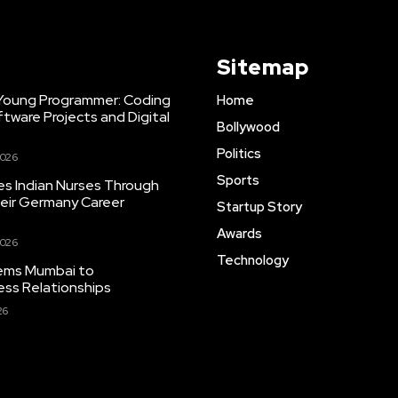
Sitemap
 Young Programmer: Coding
Home
tware Projects and Digital
Bollywood
Politics
2026
Sports
es Indian Nurses Through
eir Germany Career
Startup Story
Awards
2026
Technology
tems Mumbai to
ess Relationships
26