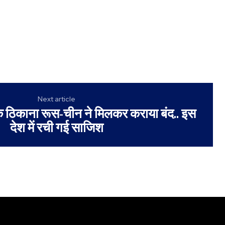
Next article
 ठिकाना रूस-चीन ने मिलकर कराया बंद.. इस
देश में रची गई साजिश