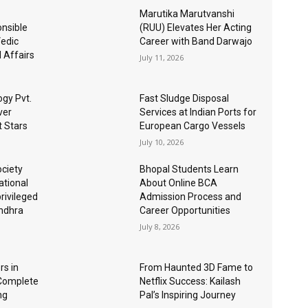
Marutika Marutvanshi
nsible
(RUU) Elevates Her Acting
Vedic
Career with Band Darwajo
l Affairs
July 11, 2026
gy Pvt.
Fast Sludge Disposal
ver
Services at Indian Ports for
t Stars
European Cargo Vessels
July 10, 2026
ociety
Bhopal Students Learn
ational
About Online BCA
rivileged
Admission Process and
Andhra
Career Opportunities
July 8, 2026
s in
From Haunted 3D Fame to
 Complete
Netflix Success: Kailash
ng
Pal’s Inspiring Journey