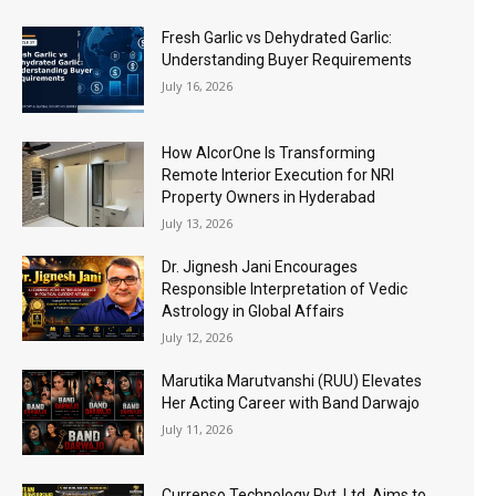
Fresh Garlic vs Dehydrated Garlic:
Understanding Buyer Requirements
July 16, 2026
How AlcorOne Is Transforming
Remote Interior Execution for NRI
Property Owners in Hyderabad
July 13, 2026
Dr. Jignesh Jani Encourages
Responsible Interpretation of Vedic
Astrology in Global Affairs
July 12, 2026
Marutika Marutvanshi (RUU) Elevates
Her Acting Career with Band Darwajo
July 11, 2026
Currenso Technology Pvt. Ltd. Aims to