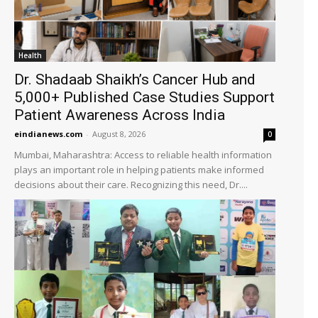
Health
Dr. Shadaab Shaikh’s Cancer Hub and
5,000+ Published Case Studies Support
Patient Awareness Across India
eindianews.com
-
August 8, 2026
0
Mumbai, Maharashtra: Access to reliable health information
plays an important role in helping patients make informed
decisions about their care. Recognizing this need, Dr....