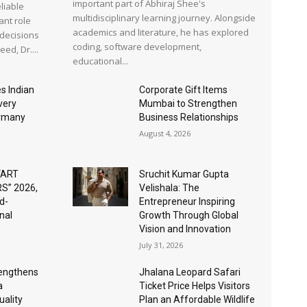
important part of Abhiraj Shee's
liable
multidisciplinary learning journey. Alongside
ant role
academics and literature, he has explored
 decisions
coding, software development,
ed, Dr....
educational...
s Indian
Corporate Gift Items
very
Mumbai to Strengthen
ermany
Business Relationships
August 4, 2026
“ART
Sruchit Kumar Gupta
S” 2026,
Velishala: The
d-
Entrepreneur Inspiring
nal
Growth Through Global
Vision and Innovation
July 31, 2026
rengthens
Jhalana Leopard Safari
a
Ticket Price Helps Visitors
ality
Plan an Affordable Wildlife