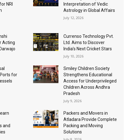
for NRI
Interpretation of Vedic
n
Astrology in Global Affairs
July 12, 2026
nshi
Currenso Technology Pvt.
r Acting
Ltd. Aims to Discover
 Darwajo
India’s Next Cricket Stars
July 10, 2026
sal
Smiley Children Society
 Ports for
Strengthens Educational
essels
Access for Underprivileged
Children Across Andhra
Pradesh
July 9, 2026
Learn
Packers and Movers in
Atladara Provide Complete
s and
Packing and Moving
ies
Solutions
July 8, 2026