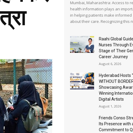
Mumbai, Maharashtra: Access to re
त्रा
health information plays an import
in helping patients make informed
about their care. Recognizing this ne
Raahi Global Guide
Nurses Through E
Stage of Their G
Career Journey
August 6, 2026
Hyderabad Hosts 
WITHOUT BORDER
Showcasing Awar
Winning Internatio
Digital Artists
August 1, 2026
Friends Conso St
Its Presence with 
Commitment to Qu