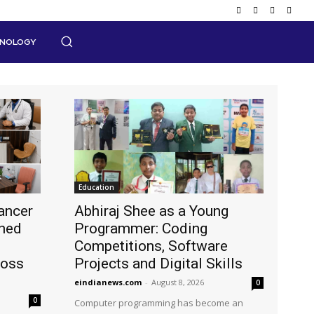
HNOLOGY
Education
ancer
Abhiraj Shee as a Young
shed
Programmer: Coding
Competitions, Software
ross
Projects and Digital Skills
eindianews.com
-
August 8, 2026
0
0
Computer programming has become an