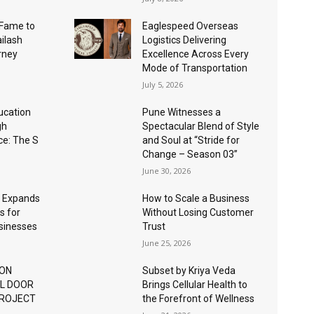
Fame to
Eaglespeed Overseas
ailash
Logistics Delivering
urney
Excellence Across Every
Mode of Transportation
July 5, 2026
ucation
Pune Witnesses a
gh
Spectacular Blend of Style
nce: The S
and Soul at “Stride for
Change – Season 03”
June 30, 2026
 Expands
How to Scale a Business
s for
Without Losing Customer
usinesses
Trust
June 25, 2026
ION
Subset by Kriya Veda
AL DOOR
Brings Cellular Health to
PROJECT
the Forefront of Wellness