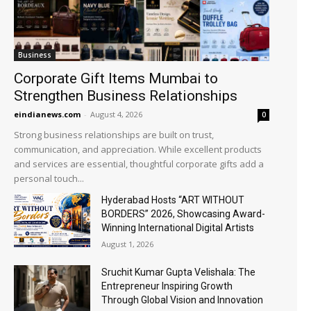
Business
Corporate Gift Items Mumbai to
Strengthen Business Relationships
eindianews.com
-
August 4, 2026
0
Strong business relationships are built on trust,
communication, and appreciation. While excellent products
and services are essential, thoughtful corporate gifts add a
personal touch...
Hyderabad Hosts “ART WITHOUT
BORDERS” 2026, Showcasing Award-
Winning International Digital Artists
August 1, 2026
Sruchit Kumar Gupta Velishala: The
Entrepreneur Inspiring Growth
Through Global Vision and Innovation