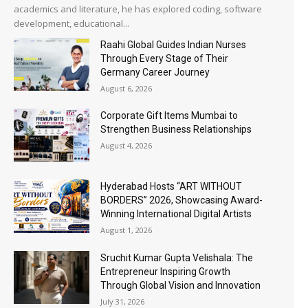
academics and literature, he has explored coding, software
development, educational...
Raahi Global Guides Indian Nurses
Through Every Stage of Their
Germany Career Journey
August 6, 2026
Corporate Gift Items Mumbai to
Strengthen Business Relationships
August 4, 2026
Hyderabad Hosts “ART WITHOUT
BORDERS” 2026, Showcasing Award-
Winning International Digital Artists
August 1, 2026
Sruchit Kumar Gupta Velishala: The
Entrepreneur Inspiring Growth
Through Global Vision and Innovation
July 31, 2026