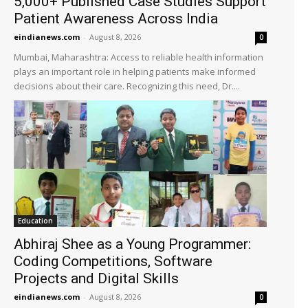
5,000+ Published Case Studies Support
Patient Awareness Across India
eindianews.com
-
August 8, 2026
0
Mumbai, Maharashtra: Access to reliable health information
plays an important role in helping patients make informed
decisions about their care. Recognizing this need, Dr....
Education
Abhiraj Shee as a Young Programmer:
Coding Competitions, Software
Projects and Digital Skills
eindianews.com
-
August 8, 2026
0