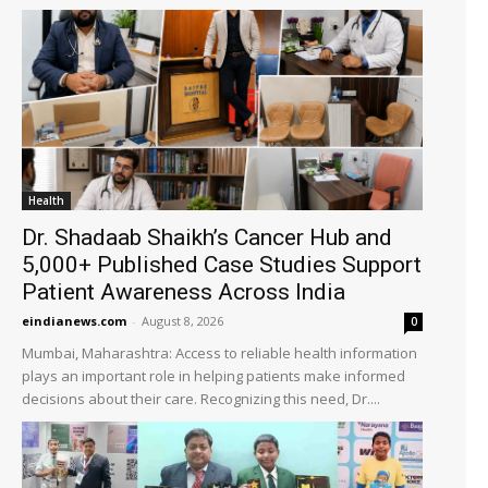
Health
Dr. Shadaab Shaikh’s Cancer Hub and
5,000+ Published Case Studies Support
Patient Awareness Across India
eindianews.com
-
August 8, 2026
0
Mumbai, Maharashtra: Access to reliable health information
plays an important role in helping patients make informed
decisions about their care. Recognizing this need, Dr....