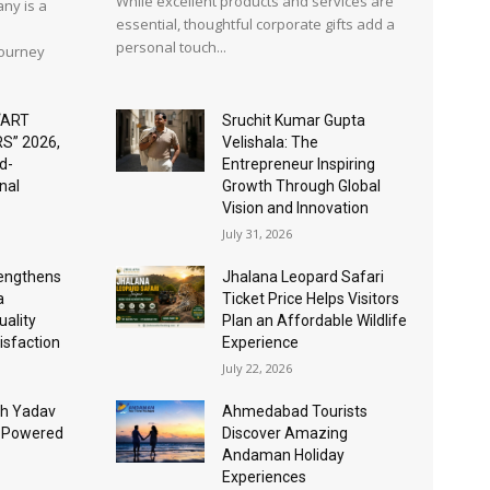
While excellent products and services are
ny is a
essential, thoughtful corporate gifts add a
personal touch...
journey
“ART
Sruchit Kumar Gupta
S” 2026,
Velishala: The
d-
Entrepreneur Inspiring
nal
Growth Through Global
Vision and Innovation
July 31, 2026
rengthens
Jhalana Leopard Safari
a
Ticket Price Helps Visitors
ality
Plan an Affordable Wildlife
isfaction
Experience
July 22, 2026
sh Yadav
Ahmedabad Tourists
I-Powered
Discover Amazing
Andaman Holiday
Experiences