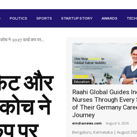
D
POLITICS
SPORTS
STARTUP STORY
AWARDS
TEC
ोच ने 2027 वर्ल्ड कप पर...
फिट और
Education
Raahi Global Guides In
कोच ने
Nurses Through Every 
of Their Germany Care
Journey
कप पर
eindianews.com
-
August 6, 2026
Bengaluru, Karnataka | August 202