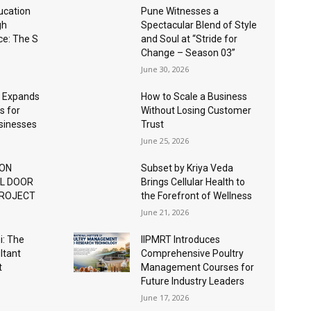
ucation
Pune Witnesses a
gh
Spectacular Blend of Style
nce: The S
and Soul at “Stride for
Change – Season 03”
June 30, 2026
 Expands
How to Scale a Business
s for
Without Losing Customer
usinesses
Trust
June 25, 2026
ION
Subset by Kriya Veda
AL DOOR
Brings Cellular Health to
PROJECT
the Forefront of Wellness
June 21, 2026
: The
IIPMRT Introduces
ltant
Comprehensive Poultry
t
Management Courses for
Future Industry Leaders
June 17, 2026