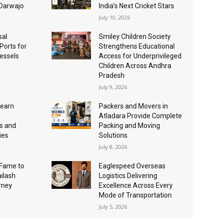
 Darwajo
India’s Next Cricket Stars
July 10, 2026
sal
Smiley Children Society
 Ports for
Strengthens Educational
essels
Access for Underprivileged
Children Across Andhra
Pradesh
July 9, 2026
Learn
Packers and Movers in
Atladara Provide Complete
s and
Packing and Moving
ies
Solutions
July 8, 2026
Fame to
Eaglespeed Overseas
ailash
Logistics Delivering
urney
Excellence Across Every
Mode of Transportation
July 5, 2026