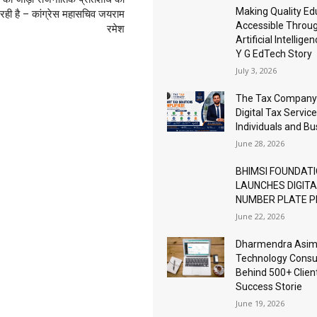
Making Quality Ed
रही है – कांग्रेस महासचिव जयराम
Accessible Throu
रमेश
Artificial Intellige
Y G EdTech Story
July 3, 2026
The Tax Company
Digital Tax Service
Individuals and B
June 28, 2026
BHIMSI FOUNDAT
LAUNCHES DIGIT
NUMBER PLATE 
June 22, 2026
Dharmendra Asimi
Technology Consu
Behind 500+ Clien
Success Storie
June 19, 2026