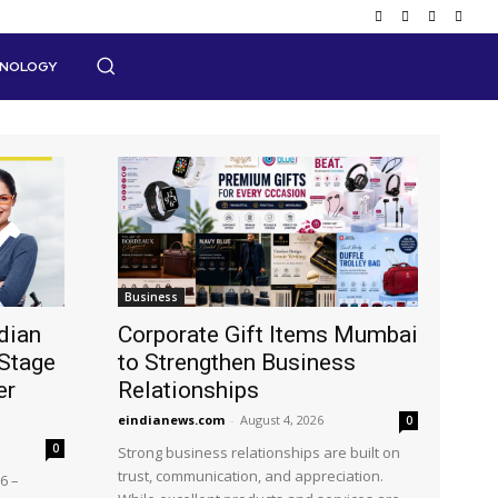
HNOLOGY
Business
dian
Corporate Gift Items Mumbai
Stage
to Strengthen Business
er
Relationships
eindianews.com
-
August 4, 2026
0
0
Strong business relationships are built on
trust, communication, and appreciation.
6 –