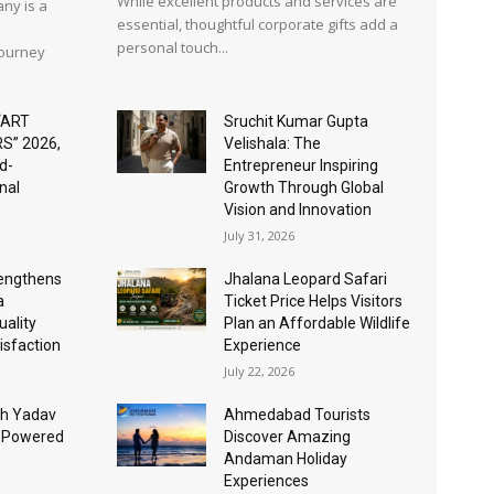
While excellent products and services are
ny is a
essential, thoughtful corporate gifts add a
personal touch...
journey
“ART
Sruchit Kumar Gupta
S” 2026,
Velishala: The
d-
Entrepreneur Inspiring
nal
Growth Through Global
Vision and Innovation
July 31, 2026
rengthens
Jhalana Leopard Safari
a
Ticket Price Helps Visitors
ality
Plan an Affordable Wildlife
isfaction
Experience
July 22, 2026
sh Yadav
Ahmedabad Tourists
I-Powered
Discover Amazing
Andaman Holiday
Experiences