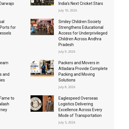
 Darwajo
India’s Next Cricket Stars
July 10, 2026
sal
Smiley Children Society
 Ports for
Strengthens Educational
essels
Access for Underprivileged
Children Across Andhra
Pradesh
July 9, 2026
Learn
Packers and Movers in
Atladara Provide Complete
s and
Packing and Moving
ies
Solutions
July 8, 2026
Fame to
Eaglespeed Overseas
ailash
Logistics Delivering
urney
Excellence Across Every
Mode of Transportation
July 5, 2026