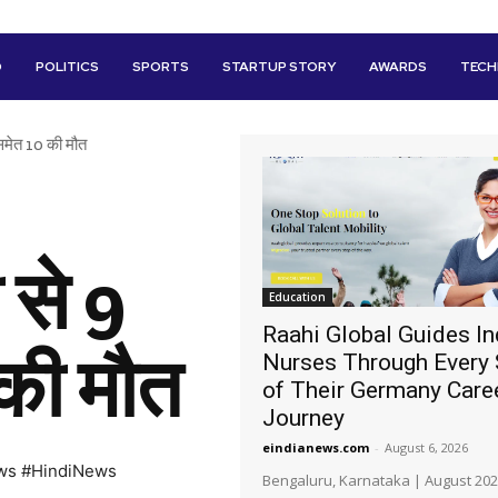
D
POLITICS
SPORTS
STARTUP STORY
AWARDS
TEC
ं समेत 10 की मौत
 से 9
Education
Raahi Global Guides In
 की मौत
Nurses Through Every 
of Their Germany Care
Journey
eindianews.com
-
August 6, 2026
ws #HindiNews
Bengaluru, Karnataka | August 202