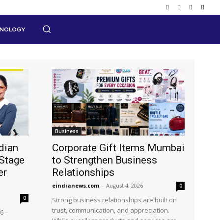
HNOLOGY
Business
dian
Corporate Gift Items Mumbai
Stage
to Strengthen Business
er
Relationships
eindianews.com
-
August 4, 2026
0
0
Strong business relationships are built on
trust, communication, and appreciation.
6 –