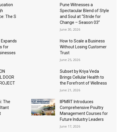
ucation
Pune Witnesses a
gh
Spectacular Blend of Style
nce: The S
and Soul at “Stride for
Change – Season 03”
June 30, 2026
 Expands
How to Scale a Business
s for
Without Losing Customer
usinesses
Trust
June 25, 2026
ION
Subset by Kriya Veda
AL DOOR
Brings Cellular Health to
PROJECT
the Forefront of Wellness
June 21, 2026
: The
IIPMRT Introduces
ltant
Comprehensive Poultry
t
Management Courses for
Future Industry Leaders
June 17, 2026