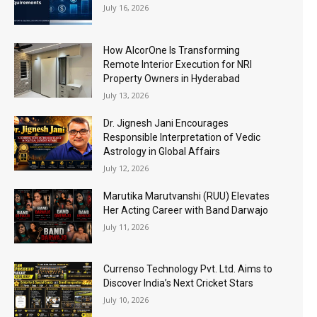
July 16, 2026
How AlcorOne Is Transforming
Remote Interior Execution for NRI
Property Owners in Hyderabad
July 13, 2026
Dr. Jignesh Jani Encourages
Responsible Interpretation of Vedic
Astrology in Global Affairs
July 12, 2026
Marutika Marutvanshi (RUU) Elevates
Her Acting Career with Band Darwajo
July 11, 2026
Currenso Technology Pvt. Ltd. Aims to
Discover India’s Next Cricket Stars
July 10, 2026