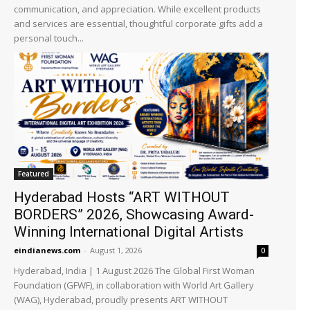
communication, and appreciation. While excellent products
and services are essential, thoughtful corporate gifts add a
personal touch...
Featured
Hyderabad Hosts “ART WITHOUT
BORDERS” 2026, Showcasing Award-
Winning International Digital Artists
eindianews.com
-
August 1, 2026
0
Hyderabad, India | 1 August 2026 The Global First Woman
Foundation (GFWF), in collaboration with World Art Gallery
(WAG), Hyderabad, proudly presents ART WITHOUT