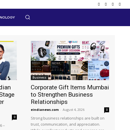
HNOLOGY
Business
dian
Corporate Gift Items Mumbai
Stage
to Strengthen Business
er
Relationships
eindianews.com
-
August 4, 2026
0
0
Strong business relationships are built on
trust, communication, and appreciation.
6 –