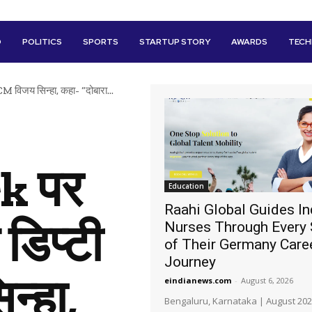
D
POLITICS
SPORTS
STARTUP STORY
AWARDS
TEC
M विजय सिन्हा, कहा- “दोबारा...
k पर
Education
Raahi Global Guides In
 डिप्टी
Nurses Through Every 
of Their Germany Care
Journey
्हा,
eindianews.com
-
August 6, 2026
Bengaluru, Karnataka | August 202