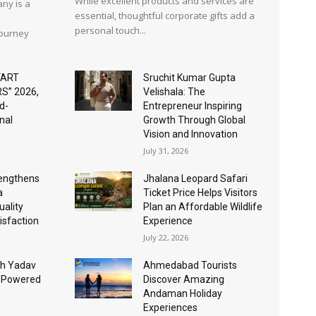
While excellent products and services are
ny is a
essential, thoughtful corporate gifts add a
personal touch...
journey
“ART
Sruchit Kumar Gupta
S” 2026,
Velishala: The
d-
Entrepreneur Inspiring
nal
Growth Through Global
Vision and Innovation
July 31, 2026
rengthens
Jhalana Leopard Safari
a
Ticket Price Helps Visitors
ality
Plan an Affordable Wildlife
isfaction
Experience
July 22, 2026
sh Yadav
Ahmedabad Tourists
I-Powered
Discover Amazing
Andaman Holiday
Experiences