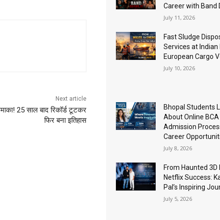
Career with Band
July 11, 2026
Fast Sludge Dispo
Services at Indian
European Cargo V
July 10, 2026
Next article
Bhopal Students 
ा धमाका! 25 साल बाद रिकॉर्ड टूटकर
About Online BCA
फिर बना इतिहास
Admission Proces
Career Opportunit
July 8, 2026
From Haunted 3D 
Netflix Success: K
Pal’s Inspiring Jo
July 5, 2026