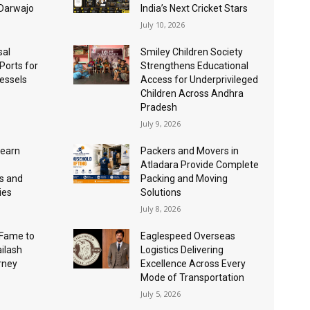
 Darwajo
India’s Next Cricket Stars
July 10, 2026
sal
Smiley Children Society
 Ports for
Strengthens Educational
essels
Access for Underprivileged
Children Across Andhra
Pradesh
July 9, 2026
Learn
Packers and Movers in
Atladara Provide Complete
s and
Packing and Moving
ies
Solutions
July 8, 2026
Fame to
Eaglespeed Overseas
ailash
Logistics Delivering
urney
Excellence Across Every
Mode of Transportation
July 5, 2026