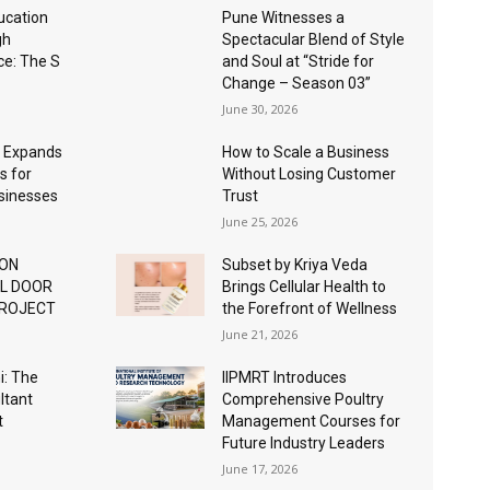
ucation
Pune Witnesses a
gh
Spectacular Blend of Style
nce: The S
and Soul at “Stride for
Change – Season 03”
June 30, 2026
 Expands
How to Scale a Business
s for
Without Losing Customer
usinesses
Trust
June 25, 2026
ION
Subset by Kriya Veda
AL DOOR
Brings Cellular Health to
PROJECT
the Forefront of Wellness
June 21, 2026
: The
IIPMRT Introduces
ltant
Comprehensive Poultry
t
Management Courses for
Future Industry Leaders
June 17, 2026