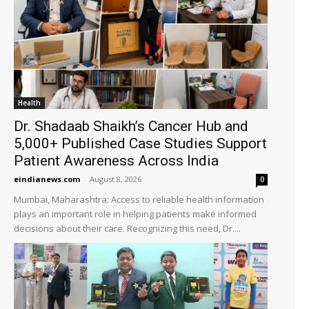
Health
Dr. Shadaab Shaikh’s Cancer Hub and
5,000+ Published Case Studies Support
Patient Awareness Across India
eindianews.com
-
August 8, 2026
0
Mumbai, Maharashtra: Access to reliable health information
plays an important role in helping patients make informed
decisions about their care. Recognizing this need, Dr....